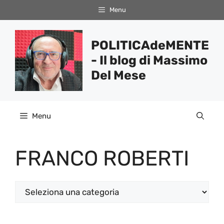
Vai
Menu
al
contenuto
POLITICAdeMENTE
- Il blog di Massimo
Del Mese
Menu
FRANCO ROBERTI
Categorie