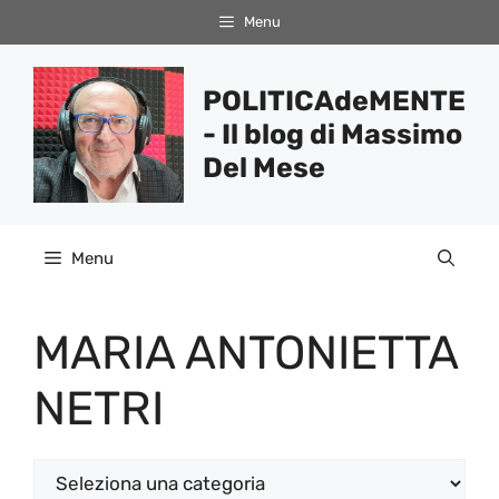
Vai
Menu
al
contenuto
POLITICAdeMENTE
- Il blog di Massimo
Del Mese
Menu
MARIA ANTONIETTA
NETRI
Categorie