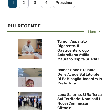
1
2
3
4
Prossimo
PIU RECENTE
More
Tumori Apparato
Digerente. Il
Gastroenterologo
Salernitano Attilio
Maurano Ospite Su RAI 1
Balneazione E Qualità
Delle Acque Sul Litorale
Di Battipaglia. Incontro In
Prefettura
Lega Salerno, Si Rafforza
Sul Territorio: Nominati I
Nuovi Commissari
Cittadini