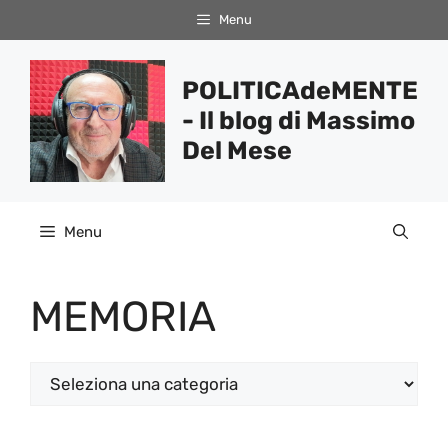
Vai
Menu
al
contenuto
POLITICAdeMENTE
- Il blog di Massimo
Del Mese
Menu
MEMORIA
Categorie