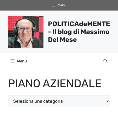
Vai
Menu
al
contenuto
POLITICAdeMENTE
- Il blog di Massimo
Del Mese
Menu
PIANO AZIENDALE
Categorie