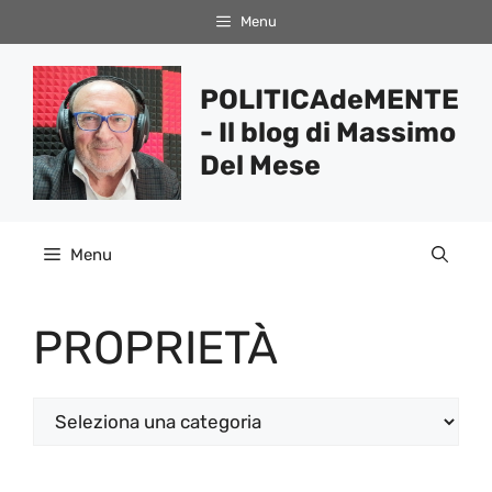
Vai
Menu
al
contenuto
POLITICAdeMENTE
- Il blog di Massimo
Del Mese
Menu
PROPRIETÀ
Categorie