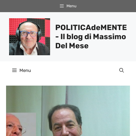
Vai
Menu
al
contenuto
POLITICAdeMENTE
- Il blog di Massimo
Del Mese
Menu