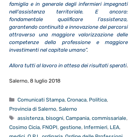
famiglia e in generale degli infermieri impegnati
nell’assistenza territoriale. E ancora:
fondamentale qualificare l’assistenza,
garantendo continuità e innovazione dei percorsi
attraverso una maggiore valorizzazione delle
competenze della professione e maggiore
investimenti nel capitale umano”
.
Allora tutti al lavoro in attesa dei risultati sperati
.
Salerno, 8 luglio 2018
Categorie
Comunicati Stampa
,
Cronaca
,
Politica
,
Provincia di Salerno
,
Salerno
Tag
assistenza
,
bisogni
,
Campania
,
commissariale
,
Cosimo Cicia
,
FNOPI
,
gestione
,
Infermieri
,
LEA
,
medici
,
O.P.I.
,
ordinaria
,
Ordine delle Professioni