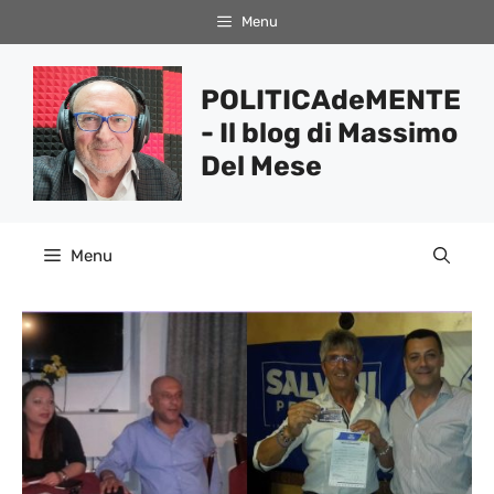
Vai
Menu
al
contenuto
POLITICAdeMENTE
- Il blog di Massimo
Del Mese
Menu