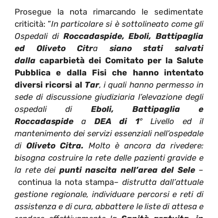
Prosegue la nota rimarcando le sedimentate
criticità: ”
In particolare si è sottolineato come gli
Ospedali di
Roccadaspide, Eboli, Battipaglia
ed Oliveto Citr
a
siano stati salvati
dalla
caparbietà dei Comitato per la Salute
Pubblica e dalla Fisi che hanno intentato
diversi ricorsi al
Tar
, i quali hanno permesso in
sede di discussione giudiziaria l’elevazione degli
ospedali di
Eboli, Battipaglia e
Roccadaspide
a
DEA di 1
° Livello ed il
mantenimento dei servizi essenziali nell’ospedale
di
Oliveto Citra.
Molto è ancora da rivedere:
bisogna costruire la rete delle pazienti gravide e
la rete dei
punti nascita nell’area del Sele
–
continua la nota stampa
– distrutta dall’attuale
gestione regionale, individuare percorsi e reti di
assistenza e di cura, abbattere le liste di attesa e