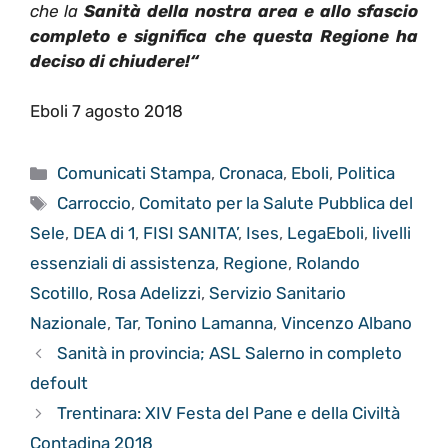
che la
Sanità della nostra area e allo sfascio
completo e significa che questa Regione ha
deciso di chiudere!“
Eboli 7 agosto 2018
Categorie
Comunicati Stampa
,
Cronaca
,
Eboli
,
Politica
Tag
Carroccio
,
Comitato per la Salute Pubblica del
Sele
,
DEA di 1
,
FISI SANITA’
,
Ises
,
LegaEboli
,
livelli
essenziali di assistenza
,
Regione
,
Rolando
Scotillo
,
Rosa Adelizzi
,
Servizio Sanitario
Nazionale
,
Tar
,
Tonino Lamanna
,
Vincenzo Albano
Sanità in provincia; ASL Salerno in completo
defoult
Trentinara: XIV Festa del Pane e della Civiltà
Contadina 2018