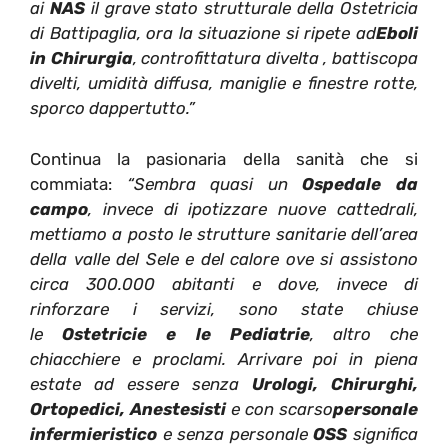
ai
NAS
il grave stato strutturale della Ostetricia
di Battipaglia, ora la situazione si ripete ad
Eboli
in Chirurgia
, controfittatura divelta , battiscopa
divelti, umidità diffusa, maniglie e finestre rotte,
sporco dappertutto.”
Continua la pasionaria della sanità che si
commiata:
“Sembra quasi un
Ospedale da
campo
, invece di ipotizzare nuove cattedrali,
mettiamo a posto le strutture sanitarie dell’area
della valle del Sele e del calore ove si assistono
circa 300.000 abitanti e dove, invece di
rinforzare i servizi, sono state chiuse
le
Ostetricie e le Pediatrie
, altro che
chiacchiere e proclami. Arrivare poi in piena
estate ad essere senza
Urologi, Chirurghi,
Ortopedici, Anestesisti
e con scarso
personale
infermieristico
e senza personale
OSS
significa