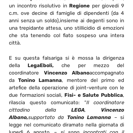
un incontro risolutivo in
Regione
per giovedi 9
c.m. ove decine di famiglie di dipendenti (da 4
anni senza un soldo),insieme ai degenti sono in
una trepidante attesa, uno stillicidio di emozioni
che sta tenendo col fiato sospeso una intera
città.
E su questa falsariga si è mossa la dirigenza
della
LegaEboli,
che per mezzo del
coordinatore
Vincenzo Albano
accompagnato
da
Tonino Lamanna
, mentore del primo ed
artefice della operazione di joint-venture con le
due formazioni sociali,
Fisi- e Salute Pubblica
,
rilascia questo comunicato: “
Il coordinatore
cittadino della
LEGA
,
Vincenzo
Albano,
supportato da
Tonino Lamanna
– si
legge nel comunicato diramato nella giornata di
lunedì 6 agosto, –
si sono incontrati con il