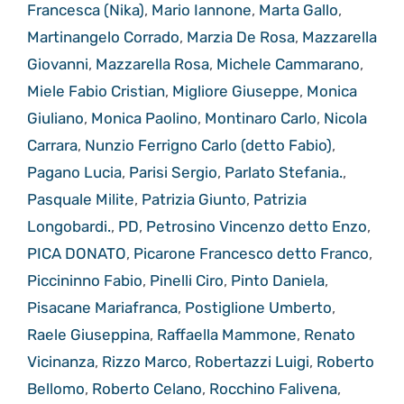
Francesca (Nika)
,
Mario Iannone
,
Marta Gallo
,
Martinangelo Corrado
,
Marzia De Rosa
,
Mazzarella
Giovanni
,
Mazzarella Rosa
,
Michele Cammarano
,
Miele Fabio Cristian
,
Migliore Giuseppe
,
Monica
Giuliano
,
Monica Paolino
,
Montinaro Carlo
,
Nicola
Carrara
,
Nunzio Ferrigno Carlo (detto Fabio)
,
Pagano Lucia
,
Parisi Sergio
,
Parlato Stefania.
,
Pasquale Milite
,
Patrizia Giunto
,
Patrizia
Longobardi.
,
PD
,
Petrosino Vincenzo detto Enzo
,
PICA DONATO
,
Picarone Francesco detto Franco
,
Piccininno Fabio
,
Pinelli Ciro
,
Pinto Daniela
,
Pisacane Mariafranca
,
Postiglione Umberto
,
Raele Giuseppina
,
Raffaella Mammone
,
Renato
Vicinanza
,
Rizzo Marco
,
Robertazzi Luigi
,
Roberto
Bellomo
,
Roberto Celano
,
Rocchino Falivena
,