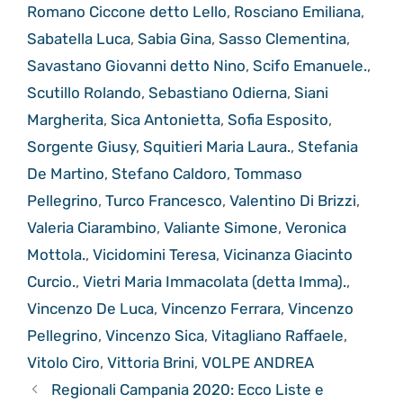
Romano Ciccone detto Lello
,
Rosciano Emiliana
,
Sabatella Luca
,
Sabia Gina
,
Sasso Clementina
,
Savastano Giovanni detto Nino
,
Scifo Emanuele.
,
Scutillo Rolando
,
Sebastiano Odierna
,
Siani
Margherita
,
Sica Antonietta
,
Sofia Esposito
,
Sorgente Giusy
,
Squitieri Maria Laura.
,
Stefania
De Martino
,
Stefano Caldoro
,
Tommaso
Pellegrino
,
Turco Francesco
,
Valentino Di Brizzi
,
Valeria Ciarambino
,
Valiante Simone
,
Veronica
Mottola.
,
Vicidomini Teresa
,
Vicinanza Giacinto
Curcio.
,
Vietri Maria Immacolata (detta Imma).
,
Vincenzo De Luca
,
Vincenzo Ferrara
,
Vincenzo
Pellegrino
,
Vincenzo Sica
,
Vitagliano Raffaele
,
Vitolo Ciro
,
Vittoria ​Brini
,
VOLPE ANDREA
Regionali Campania 2020: Ecco Liste e