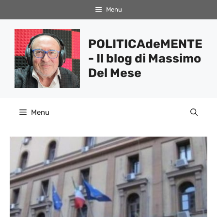
Vai
Menu
al
contenuto
POLITICAdeMENTE
- Il blog di Massimo
Del Mese
Menu