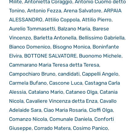
Milite
,
Antonietta Coraggio
,
Antonio Cuomo detto
Tonino
,
Antonio Fezza
,
Arena Salvatore
,
ARPAIA
ALESSANDRO
,
Attilio Coppola
,
Attilio Pierro
,
Aurelio Tommasetti
,
Balzano Maria
,
Barese
Vincenzo
,
Barletta Antonella
,
Bellissimo Gabriella
,
Bianco Domenico
,
Bisogno Monica
,
Boninfante
Elvira
,
BOTTONE SALVATORE
,
Buonomo Michele
,
Cammarano Maria Teresa detta Teresa
,
Campochiaro Bruno
,
candidati
,
Cappelli Angelo
,
Carmela Bufano
,
Cascone Luca
,
Castagna Carla
Alessia
,
Catalano Mario
,
Cataneo Olga
,
Catania
Nicola
,
Cavaliere Vincenza detta Enza
,
Cavallo
Adelaide Sara
,
Ciao Maria Rosaria
,
Cioffi Olga
,
Comanzo Nicola
,
Comunale Daniela
,
Conforti
Giuseppe
,
Corrado Matera
,
Cosimo Panico
,