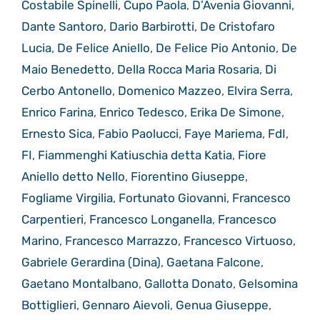
Costabile Spinelli
,
Cupo Paola
,
D’Avenia Giovanni
,
Dante Santoro
,
Dario Barbirotti
,
De Cristofaro
Lucia
,
De Felice Aniello
,
De Felice Pio Antonio
,
De
Maio Benedetto
,
Della Rocca Maria Rosaria
,
Di
Cerbo Antonello
,
Domenico Mazzeo
,
Elvira Serra
,
Enrico Farina
,
Enrico Tedesco
,
Erika De Simone
,
Ernesto Sica
,
Fabio Paolucci
,
Faye Mariema
,
FdI
,
FI
,
Fiammenghi Katiuschia detta Katia
,
Fiore
Aniello detto Nello
,
Fiorentino Giuseppe
,
Fogliame Virgilia
,
Fortunato Giovanni
,
Francesco
Carpentieri
,
Francesco Longanella
,
Francesco
Marino
,
Francesco Marrazzo
,
Francesco Virtuoso
,
Gabriele Gerardina (Dina)
,
Gaetana Falcone
,
Gaetano Montalbano
,
Gallotta Donato
,
Gelsomina
Bottiglieri
,
Gennaro Aievoli
,
Genua Giuseppe
,