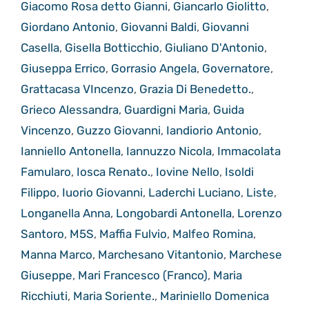
Giacomo Rosa detto Gianni
,
Giancarlo Giolitto
,
Giordano Antonio
,
Giovanni Baldi
,
Giovanni
Casella
,
Gisella Botticchio
,
Giuliano D'Antonio
,
Giuseppa Errico
,
Gorrasio Angela
,
Governatore
,
Grattacasa VIncenzo
,
Grazia Di Benedetto.
,
Grieco Alessandra
,
Guardigni Maria
,
Guida
Vincenzo
,
Guzzo Giovanni
,
Iandiorio Antonio
,
Ianniello Antonella
,
Iannuzzo Nicola
,
Immacolata
Famularo
,
Iosca Renato.
,
Iovine Nello
,
Isoldi
Filippo
,
Iuorio Giovanni
,
Laderchi Luciano
,
Liste
,
Longanella Anna
,
Longobardi Antonella
,
Lorenzo
Santoro
,
M5S
,
Maffia Fulvio
,
Malfeo Romina
,
Manna Marco
,
Marchesano Vitantonio
,
Marchese
Giuseppe
,
Mari Francesco (Franco)
,
Maria
Ricchiuti
,
Maria Soriente.
,
Mariniello Domenica