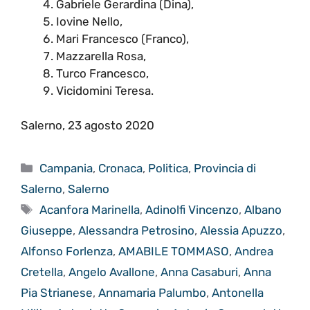
Gabriele Gerardina (Dina),
Iovine Nello,
Mari Francesco (Franco),
Mazzarella Rosa,
Turco Francesco,
Vicidomini Teresa.
Salerno, 23 agosto 2020
Categorie
Campania
,
Cronaca
,
Politica
,
Provincia di
Salerno
,
Salerno
Tag
Acanfora Marinella
,
Adinolfi Vincenzo
,
Albano
Giuseppe
,
Alessandra Petrosino
,
Alessia Apuzzo
,
Alfonso Forlenza
,
AMABILE TOMMASO
,
Andrea
Cretella
,
Angelo Avallone
,
Anna Casaburi
,
Anna
Pia Strianese
,
Annamaria Palumbo
,
Antonella