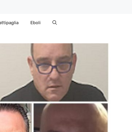
attipaglia
Eboli