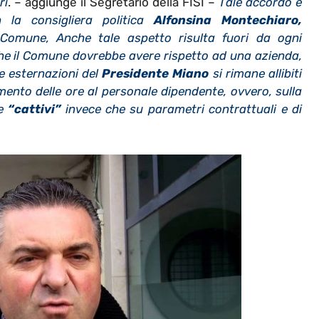
ri
. – aggiunge il Segretario della FISI –
Tale accordo è
 la consigliera politica
Alfonsina Montechiaro,
e Comune, Anche tale aspetto risulta fuori da ogni
 che il Comune dovrebbe avere rispetto ad una azienda,
e esternazioni del
Presidente Miano
si rimane allibiti
ento delle ore al personale dipendente, ovvero, sulla
e
“cattivi”
invece che su parametri contrattuali e di