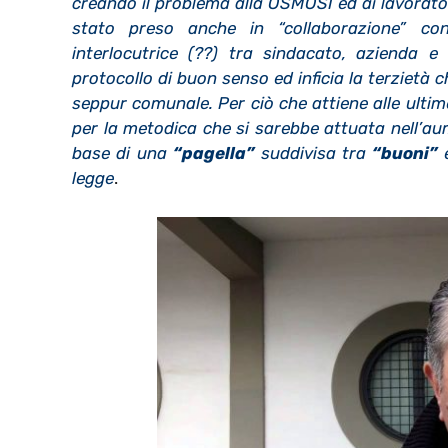
creando il problema alla OSMOSI ed ai lavorato
stato preso anche in “collaborazione” con
interlocutrice (??) tra sindacato, azienda 
protocollo di buon senso ed inficia la terzietà
seppur comunale. Per ciò che attiene alle ultim
per la metodica che si sarebbe attuata nell’aum
base di una
“pagella”
suddivisa tra
“buoni”
legge
.