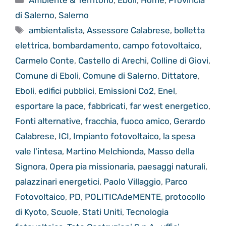
di Salerno
,
Salerno
Tag
ambientalista
,
Assessore Calabrese
,
bolletta
elettrica
,
bombardamento
,
campo fotovoltaico
,
Carmelo Conte
,
Castello di Arechi
,
Colline di Giovi
,
Comune di Eboli
,
Comune di Salerno
,
Dittatore
,
Eboli
,
edifici pubblici
,
Emissioni Co2
,
Enel
,
esportare la pace
,
fabbricati
,
far west energetico
,
Fonti alternative
,
fracchia
,
fuoco amico
,
Gerardo
Calabrese
,
ICI
,
Impianto fotovoltaico
,
la spesa
vale l'intesa
,
Martino Melchionda
,
Masso della
Signora
,
Opera pia missionaria
,
paesaggi naturali
,
palazzinari energetici
,
Paolo Villaggio
,
Parco
Fotovoltaico
,
PD
,
POLITICAdeMENTE
,
protocollo
di Kyoto
,
Scuole
,
Stati Uniti
,
Tecnologia