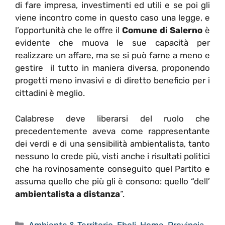
di fare impresa, investimenti ed utili e se poi gli
viene incontro come in questo caso una legge, e
l’opportunità che le offre il
Comune di Salerno
è
evidente che muova le sue capacità per
realizzare un affare, ma se si può farne a meno e
gestire il tutto in maniera diversa, proponendo
progetti meno invasivi e di diretto beneficio per i
cittadini è meglio.
Calabrese deve liberarsi del ruolo che
precedentemente aveva come rappresentante
dei verdi e di una sensibilità ambientalista, tanto
nessuno lo crede più, visti anche i risultati politici
che ha rovinosamente conseguito quel Partito e
assuma quello che più gli è consono: quello “dell’
ambientalista a distanza
“.
Categorie
Ambiente & Territorio
,
Eboli
,
Home
,
Provincia