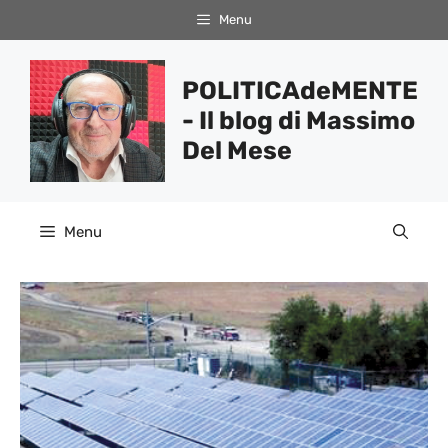
Vai
Menu
al
contenuto
POLITICAdeMENTE
- Il blog di Massimo
Del Mese
Menu