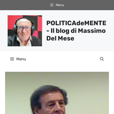
Vai
Menu
al
contenuto
POLITICAdeMENTE
- Il blog di Massimo
Del Mese
Menu