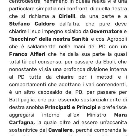
centrodestra, nemmeno in quella realtà vi è una
particolare simpatia nei confronti di quella destra
che si richiama a
Cirielli
, da una parte e a
Stefano Caldoro
dall’altra, che pure deve
chiarire il suo impegno scialbo da
Governatore
e
“
becchino” della nostra Sanità
, e così Agropoli
che è saldamente nelle mani del PD con un
Franco Alfieri
che ha dalla sua parte la quasi
totalità del consenso, per passare da Eboli, che
nonostante vi sia una profonda divisione interna
al PD tutta da chiarire per i metodi e i
comportamenti che adottano i vari contendenti,
è un altro caposaldo del PD, per passare per
Battipaglia, che pur essendo sostanzialmente di
destra snobba
Principati e Principi
e preferisce
aggregarsi intorno all’ex Ministro
Mara
Carfagna,
la quale oltre ad essere un’accanita
sostenitrice del
Cavaliere,
perché comprenda le