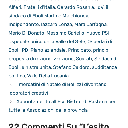
Alfieri
,
Fratelli d'Italia
,
Gerardo Rosania
,
IdV
,
il
sindaco di Eboli Martino Melchionda
,
Indipendente
,
lazzaro Lenza
,
Mara Carfagna
,
Mario Di Donato
,
Massimo Cariello
,
nuovo PSI
,
ospedale unico della Valle del Sele
,
Ospedali di
Eboli
,
PD
,
Piano aziendale
,
Principato
,
principi
,
proposta di razionalizzazione
,
Scafati
,
Sindaco di
Eboli
,
sinistra unita
,
Stefano Caldoro
,
sudditanza
politica
,
Vallo Della Lucania
I mercatini di Natale di Bellizzi diventano
loboratori creativi
Appuntamento all’Eco Bistrot di Pastena per
tutte le Associazioni della provincia
22 Commenti Su “L’esito