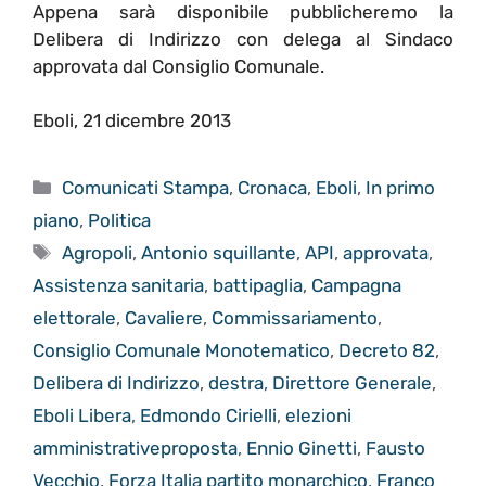
Appena sarà disponibile pubblicheremo la
Delibera di Indirizzo con delega al Sindaco
approvata dal Consiglio Comunale.
Eboli, 21 dicembre 2013
Categorie
Comunicati Stampa
,
Cronaca
,
Eboli
,
In primo
piano
,
Politica
Tag
Agropoli
,
Antonio squillante
,
API
,
approvata
,
Assistenza sanitaria
,
battipaglia
,
Campagna
elettorale
,
Cavaliere
,
Commissariamento
,
Consiglio Comunale Monotematico
,
Decreto 82
,
Delibera di Indirizzo
,
destra
,
Direttore Generale
,
Eboli Libera
,
Edmondo Cirielli
,
elezioni
amministrativeproposta
,
Ennio Ginetti
,
Fausto
Vecchio
,
Forza Italia partito monarchico
,
Franco