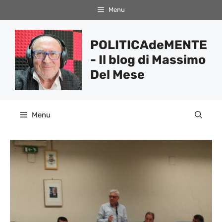
Vai
Menu
al
contenuto
POLITICAdeMENTE
- Il blog di Massimo
Del Mese
Menu