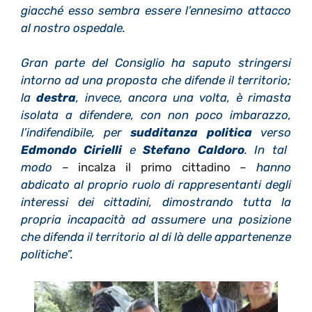
giacch
é
esso sembra essere l
’
ennesimo attacco
al nostro ospedale.
Gran parte del Consiglio ha saputo stringersi
intorno ad una proposta che difende il territorio;
la
destra
, invece, ancora una volta,
è
rimasta
isolata a difendere, con non poco imbarazzo,
l
’
indifendibile, per
sudditanza politica
verso
Edmondo Cirielli
e
Stefano Caldoro
. In tal
modo
– incalza il primo cittadino –
hanno
abdicato al proprio ruolo di rappresentanti degli
interessi dei cittadini, dimostrando tutta la
propria incapacit
à
ad assumere una posizione
che difenda il territorio al di l
à
delle appartenenze
politiche
”
.