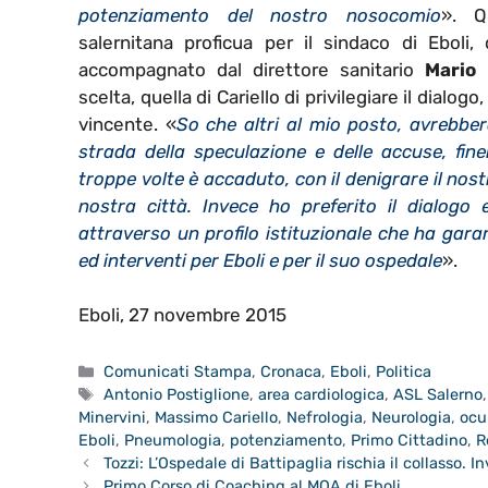
potenziamento del nostro nosocomio
». Q
salernitana proficua per il sindaco di Eboli,
accompagnato dal direttore sanitario
Mario 
scelta, quella di Cariello di privilegiare il dialogo,
vincente. «
So che altri al mio posto, avrebbe
strada della speculazione e delle accuse, fin
troppe volte è accaduto, con il denigrare il nos
nostra città. Invece ho preferito il dialogo 
attraverso un profilo istituzionale che ha gara
ed interventi per Eboli e per il suo ospedale
».
Eboli, 27 novembre 2015
Categorie
Comunicati Stampa
,
Cronaca
,
Eboli
,
Politica
Tag
Antonio Postiglione
,
area cardiologica
,
ASL Salerno
Minervini
,
Massimo Cariello
,
Nefrologia
,
Neurologia
,
ocu
Eboli
,
Pneumologia
,
potenziamento
,
Primo Cittadino
,
R
Tozzi: L’Ospedale di Battipaglia rischia il collasso. 
Primo Corso di Coaching al MOA di Eboli