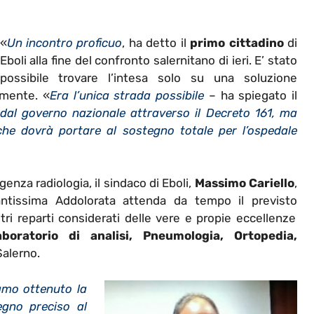
«
Un incontro proficuo
, ha detto il
primo cittadino
di
Eboli alla fine del confronto salernitano di ieri. E’ stato
possibile trovare l’intesa solo su una soluzione
emente. «
Era l’unica strada possibile
– ha spiegato il
ti dal governo nazionale attraverso il Decreto 161, ma
he dovrà portare al sostegno totale per l’ospedale
za radiologia, il sindaco di Eboli,
Massimo Cariello
,
antissima Addolorata attenda da tempo il previsto
altri reparti considerati delle vere e propie eccellenze
laboratorio di analisi, Pneumologia, Ortopedia,
Salerno.
amo ottenuto la
egno preciso al