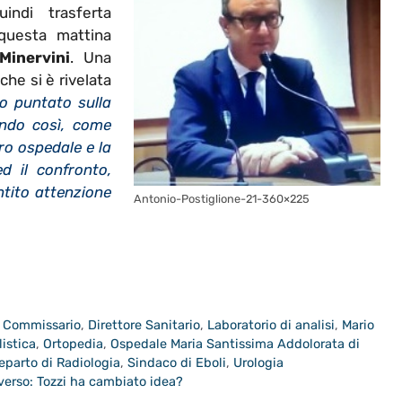
uindi trasferta
 questa mattina
Minervini
. Una
 che si è rivelata
ro puntato sulla
endo così, come
tro ospedale e la
ed il confronto,
ntito attenzione
Antonio-Postiglione-21-360×225
,
Commissario
,
Direttore Sanitario
,
Laboratorio di analisi
,
Mario
listica
,
Ortopedia
,
Ospedale Maria Santissima Addolorata di
eparto di Radiologia
,
Sindaco di Eboli
,
Urologia
Inverso: Tozzi ha cambiato idea?