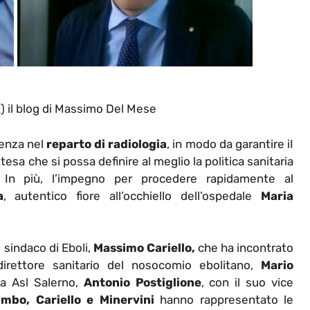
E
) il blog di Massimo Del Mese
enza nel
reparto di radiologia
, in modo da garantire iI
ttesa che si possa definire al meglio la politica sanitaria
o. In più, l’impegno per procedere rapidamente al
a
, autentico fiore all’occhiello dell’ospedale
Maria
 sindaco di Eboli,
Massimo Cariello,
che ha incontrato
l direttore sanitario del nosocomio ebolitano,
Mario
lla Asl Salerno,
Antonio Postiglione
, con il suo vice
mbo, Cariello e Minervini
hanno rappresentato le