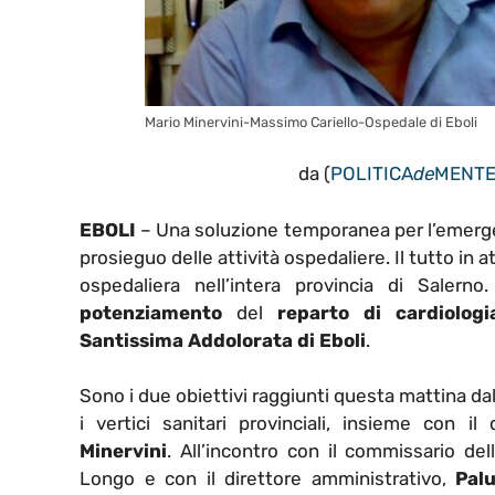
Mario Minervini-Massimo Cariello-Ospedale di Eboli
da (
POLITICA
de
MENT
EBOLI
– Una soluzione temporanea per l’emerg
prosieguo delle attività ospedaliere. Il tutto in a
ospedaliera nell’intera provincia di Salern
potenziamento
del
reparto di cardiologi
Santissima Addolorata di Eboli
.
Sono i due obiettivi raggiunti questa mattina dal
i vertici sanitari provinciali, insieme con i
Minervini
. All’incontro con il commissario de
Longo e con il direttore amministrativo,
Palu