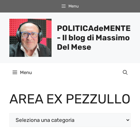
Vai
Menu
al
contenuto
POLITICAdeMENTE
- Il blog di Massimo
Del Mese
Menu
AREA EX PEZZULLO
Categorie