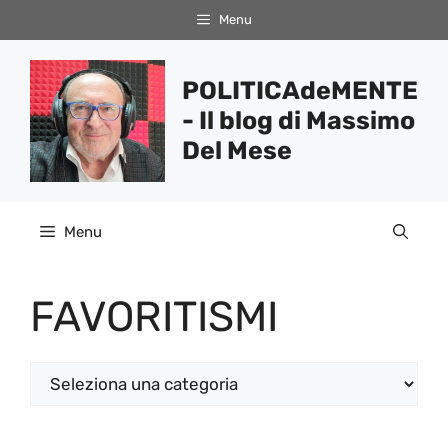
Vai
Menu
al
contenuto
POLITICAdeMENTE
- Il blog di Massimo
Del Mese
Menu
FAVORITISMI
Categorie