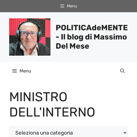
Vai
Menu
al
contenuto
POLITICAdeMENTE
- Il blog di Massimo
Del Mese
Menu
MINISTRO
DELL'INTERNO
Categorie