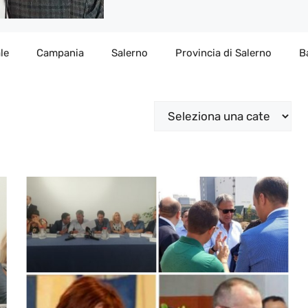
le
Campania
Salerno
Provincia di Salerno
B
Categorie