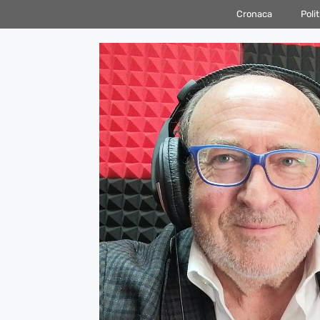
Vai
Cronaca
Polit
al
contenuto