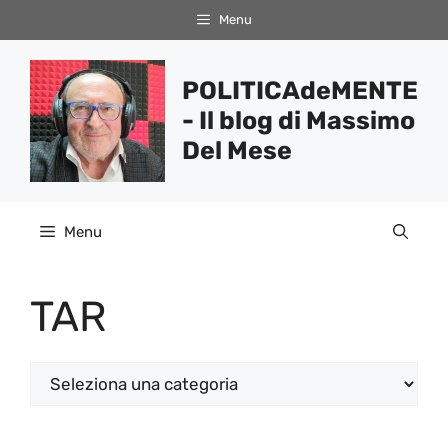
Vai
Menu
al
contenuto
POLITICAdeMENTE
- Il blog di Massimo
Del Mese
Menu
TAR
Categorie