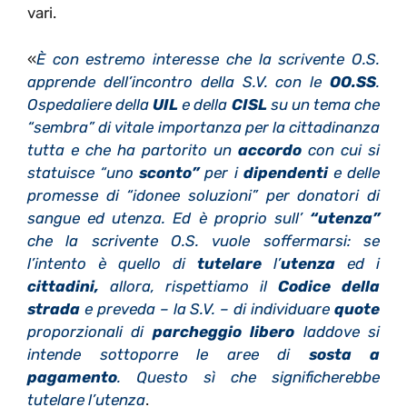
vari.
«
È con estremo interesse che la scrivente O.S.
apprende dell’incontro della S.V. con le
OO
.SS
.
Ospedaliere della
UIL
e della
CISL
su un tema che
“sembra” di vitale importanza per la cittadinanza
tutta e che ha partorito un
accordo
con cui si
statuisce “uno
sconto”
per i
dipendenti
e delle
promesse di “idonee soluzioni” per donatori di
sangue ed utenza. Ed è proprio sull’
“utenza”
che la scrivente O.S. vuole soffermarsi: se
l’intento è quello di
tutelare
l’
utenza
ed i
cittadini,
allora, rispettiamo il
Codice della
strada
e preveda – la S.V. – di individuare
quote
proporzionali di
parcheggio libero
laddove si
intende sottoporre le aree di
sosta a
pagamento
. Questo sì che significherebbe
tutelare l’utenza
.