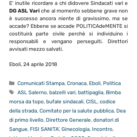
E’ inutile ricordare a chi didovere Sindacati vari e
DG ASL Vari
che al momento sebbene grave non
è successo ancora niente di gravissimo, ma se
accade? Ebbene se accade POLITICAdeMENTE si
costituirà parte civile perchè si individuino i
responsabili e vengano perseguiti. Direttori
avvisati mezzo salvati.
Eboli, 24 aprile 2018
Categorie
Comunicati Stampa
,
Cronaca
,
Eboli
,
Politica
Tag
ASL Salerno
,
balzelli vari
,
battipaglia
,
Bimba
morsa da topo
,
bufale sindacali
,
CISL
,
codice
della strada
,
Comitato per la salute pubblica
,
Dea
di primo livello
,
Direttore Generale
,
donatori di
Sangue
,
FISI SANITA’
,
Ginecologia
,
Incontro
,