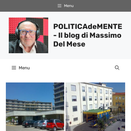
Vai
Menu
al
contenuto
POLITICAdeMENTE
- Il blog di Massimo
Del Mese
Menu