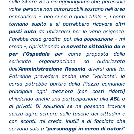
sulle 24 ore. Se a ciò aggiungiamo che, parecchie
volte, persone non autorizzabili sostano nell’area
ospedaliera – non si sa a quale titolo -, i conti
tornano subito e si potrebbero ricavare altri
posti auto
da utilizzarsi per le varie esigenze.
Farebbe cosa gradita, poi, alla popolazione – mi
creda -, ripristinando la
navetta cittadina
da e
per l’Ospedale
per come proposta dalla
scrivente organizzazione ed autorizzata
dall’
Amministrazione Rosania
diversi anni fa.
Potrebbe prevedere anche una “variante”: la
corsa potrebbe partire dalla Piazza comunale
principale ogni mezz’ora (con costi ridotti)
chiedendo anche una partecipazione alla
ASL
o
ai privati. Di soluzioni se ne possono trovare
senza agire sempre sulle tasche dei cittadini e
con sconti, mi creda, inutili e di facciata che
servono solo a “
personaggi in cerca di autori
”