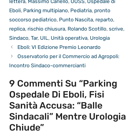
lettera
,
Massimo Cariello
,
OOSS
,
Ospedale di
Eboli
,
Parking multipiano
,
Pediatria
,
pronto
soccorso pediatrico
,
Punto Nascita
,
reparto
,
replica
,
rischio chiusura
,
Rolando Scotillo
,
scrive
,
Sindaco
,
Tar
,
UIL
,
Unità operativa
,
Urologia
Eboli: VI Edizione Premio Leonardo
Osservatorio per il Commercio ad Agropoli:
Incontro Sindaco-commercianti
9 Commenti Su “Parking
Ospedale Di Eboli, Fisi
Sanità Accusa: “Balle
Sindacali” Mentre Urologia
Chiude”