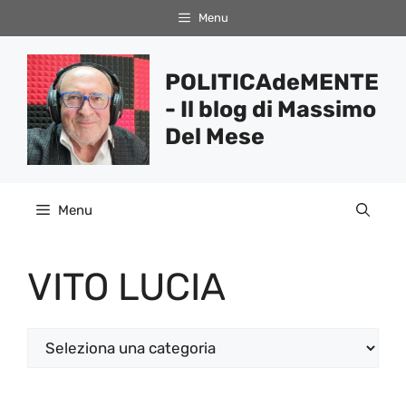
Vai
Menu
al
contenuto
POLITICAdeMENTE
- Il blog di Massimo
Del Mese
Menu
VITO LUCIA
Categorie