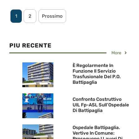
1
2
Prossimo
PIU RECENTE
More
È Regolarmente In
Funzione Il Servizio
Trasfusionale Del P.O.
Battipaglia
Confronto Costruttivo
UIL Fp-ASL Sull’Ospedale
Di Battipaglia
Ospedale Battipaglia.
Vertive In Comune:
Proseguono I Lavori Di