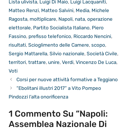
Lista ulivista
,
Luigi Di Maio
,
Luigi Lacquaniti
,
Matteo Renzi
,
Matteo Salvini
,
Media
,
Michele
Ragosta
,
moltiplicare
,
Napoli
,
nata
,
operazione
elettorale
,
Partito Socialista Italiano
,
Piero
Fassino
,
prefisso telefonico
,
Riccardo Nencini
,
risultati
,
Scioglimento delle Camere
,
scopo
,
Sergio Mattarella
,
Silvio nazionale
,
Società Civile
,
territori
,
trattare
,
unire
,
Verdi
,
Vincenzo De Luca
,
Voti
Corsi per nuove attività formative a Teggiano
“Ebolitani illustri 2017” a Vito Pompeo
Pindozzi l’alta onorificenza
1 Commento Su “Napoli:
Assemblea Nazionale Di