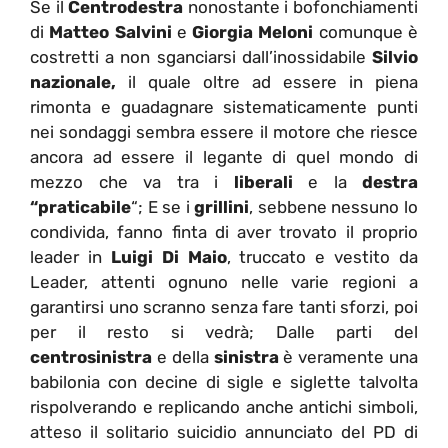
Se il
Centrodestra
nonostante i bofonchiamenti
di
Matteo Salvini
e
Giorgia Meloni
comunque è
costretti a non sganciarsi dall’inossidabile
Silvio
nazionale,
il quale oltre ad essere in piena
rimonta e guadagnare sistematicamente punti
nei sondaggi sembra essere il motore che riesce
ancora ad essere il legante di quel mondo di
mezzo che va tra i
liberali
e la
destra
“praticabile
“; E se i
grillini
, sebbene nessuno lo
condivida, fanno finta di aver trovato il proprio
leader in
Luigi Di Maio
, truccato e vestito da
Leader, attenti ognuno nelle varie regioni a
garantirsi uno scranno senza fare tanti sforzi, poi
per il resto si vedrà; Dalle parti del
centrosinistra
e della
sinistra
è veramente una
babilonia con decine di sigle e siglette talvolta
rispolverando e replicando anche antichi simboli,
atteso il solitario suicidio annunciato del PD di