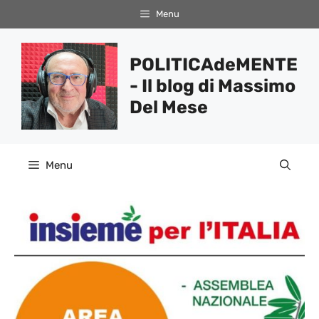
Vai
Menu
al
contenuto
POLITICAdeMENTE
- Il blog di Massimo
Del Mese
Menu