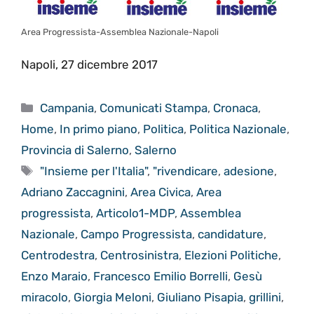
Area Progressista-Assemblea Nazionale-Napoli
Napoli, 27 dicembre 2017
Categorie
Campania
,
Comunicati Stampa
,
Cronaca
,
Home
,
In primo piano
,
Politica
,
Politica Nazionale
,
Provincia di Salerno
,
Salerno
Tag
"Insieme per l'Italia"
,
"rivendicare
,
adesione
,
Adriano Zaccagnini
,
Area Civica
,
Area
progressista
,
Articolo1-MDP
,
Assemblea
Nazionale
,
Campo Progressista
,
candidature
,
Centrodestra
,
Centrosinistra
,
Elezioni Politiche
,
Enzo Maraio
,
Francesco Emilio Borrelli
,
Gesù
miracolo
,
Giorgia Meloni
,
Giuliano Pisapia
,
grillini
,