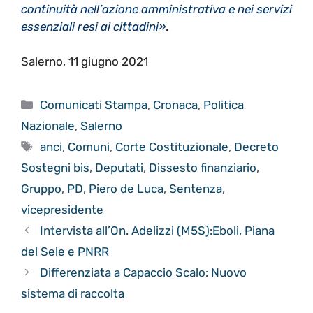
continuità nell’azione amministrativa e nei servizi
essenziali resi ai cittadini»
.
Salerno, 11 giugno 2021
Categorie
Comunicati Stampa
,
Cronaca
,
Politica
Nazionale
,
Salerno
Tag
anci
,
Comuni
,
Corte Costituzionale
,
Decreto
Sostegni bis
,
Deputati
,
Dissesto finanziario
,
Gruppo
,
PD
,
Piero de Luca
,
Sentenza
,
vicepresidente
Intervista all’On. Adelizzi (M5S):Eboli, Piana
del Sele e PNRR
Differenziata a Capaccio Scalo: Nuovo
sistema di raccolta