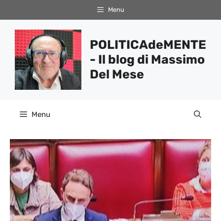
Vai
Menu
al
contenuto
POLITICAdeMENTE
- Il blog di Massimo
Del Mese
Menu