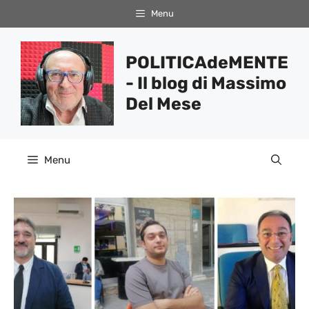
Vai
Menu
al
contenuto
POLITICAdeMENTE
- Il blog di Massimo
Del Mese
Menu