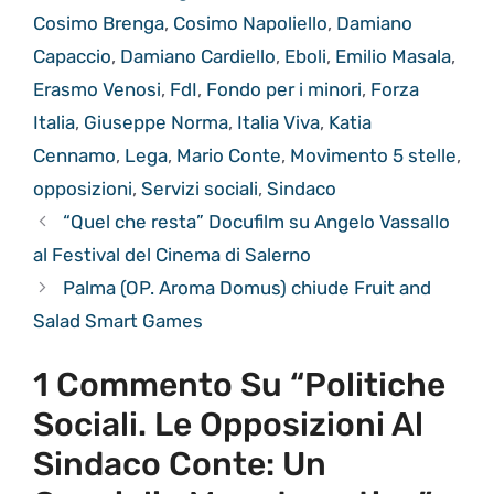
Cosimo Brenga
,
Cosimo Napoliello
,
Damiano
Capaccio
,
Damiano Cardiello
,
Eboli
,
Emilio Masala
,
Erasmo Venosi
,
FdI
,
Fondo per i minori
,
Forza
Italia
,
Giuseppe Norma
,
Italia Viva
,
Katia
Cennamo
,
Lega
,
Mario Conte
,
Movimento 5 stelle
,
opposizioni
,
Servizi sociali
,
Sindaco
“Quel che resta” Docufilm su Angelo Vassallo
al Festival del Cinema di Salerno
Palma (OP. Aroma Domus) chiude Fruit and
Salad Smart Games
1 Commento Su “Politiche
Sociali. Le Opposizioni Al
Sindaco Conte: Un