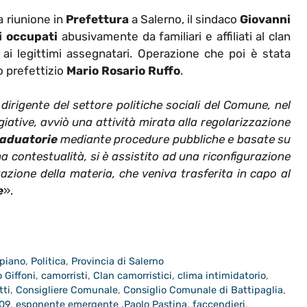
 riunione in
Prefettura
a Salerno, il sindaco
Giovanni
i occupati
abusivamente da familiari e affiliati al clan
i ai legittimi assegnatari. Operazione che poi è stata
 prefettizio
Mario Rosario Ruffo
.
dirigente del settore politiche sociali del Comune, nel
iative, avviò una attività mirata alla regolarizzazione
raduatorie
mediante procedure pubbliche e basate su
na contestualità, si è assistito ad una riconfigurazione
zione della materia, che veniva trasferita in capo al
e
».
 piano
,
Politica
,
Provincia di Salerno
 Giffoni
,
camorristi
,
Clan camorristici
,
clima intimidatorio
,
tti
,
Consigliere Comunale
,
Consiglio Comunale di Battipaglia
,
009
,
esponente emergente .Paolo Pastina
,
faccendieri
,