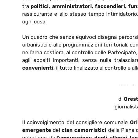
tra
politici, amministratori, faccendieri, fun
rassicurante e allo stesso tempo intimidatorio, 
ogni cosa.
Un quadro che senza equivoci disegna percorsi 
urbanistici e alle programmazioni territoriali, c
nell’area costiera, al controllo delle Partecipate,
agli appalti importanti, senza nulla tralasci
convenienti,
il tutto finalizzato al controllo e al
………………
di
Orest
giornalis
Il coinvolgimento del consigliere comunale
Or
emergente
dei
clan camorristici
della Piana d
questione dell’o
ccupazione degli alloggi Ia