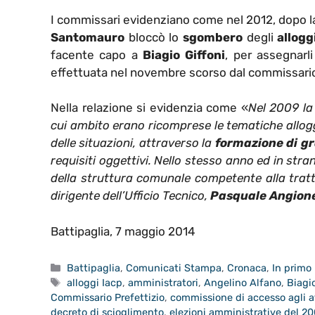
I commissari evidenziano come nel 2012, dopo la
Santomauro
bloccò lo
sgombero
degli
allogg
facente capo a
Biagio Giffoni
, per assegnarl
effettuata nel novembre scorso dal commissario
Nella relazione si evidenzia come «
Nel 2009 la 
cui ambito erano ricomprese le tematiche allogg
delle situazioni, attraverso la
formazione di g
requisiti oggettivi. Nello stesso anno ed in stra
della struttura comunale competente alla tratta
dirigente dell’Ufficio Tecnico,
Pasquale Angion
Battipaglia, 7 maggio 2014
Categorie
Battipaglia
,
Comunicati Stampa
,
Cronaca
,
In primo
Tag
alloggi Iacp
,
amministratori
,
Angelino Alfano
,
Biagio
Commissario Prefettizio
,
commissione di accesso agli a
decreto di scioglimento
,
elezioni amministrative del 2