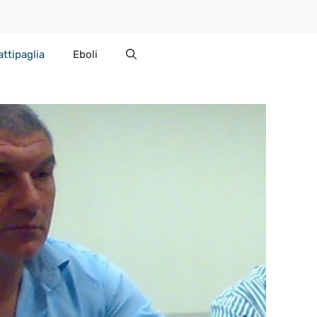
attipaglia
Eboli