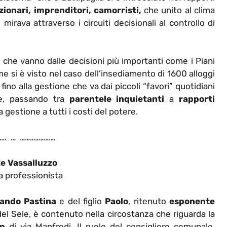
zionari, imprenditori, camorristi,
che unito al clima
mirava attraverso i circuiti decisionali al controllo di
che vanno dalle decisioni più importanti come i Piani
ome si è visto nel caso dell’insediamento di 1600 alloggi
 fino alla gestione che va dai piccoli “favori” quotidiani
are, passando tra
parentele inquietanti
a
rapporti
la gestione a tutti i costi del potere.
…. … …………………
e Vassalluzzo
ta professionista
lando Pastina
e del figlio
Paolo
, ritenuto
esponente
el Sele, è contenuto nella circostanza che riguarda la
cp
di via Manfredi. Il ruolo del consigliere comunale,