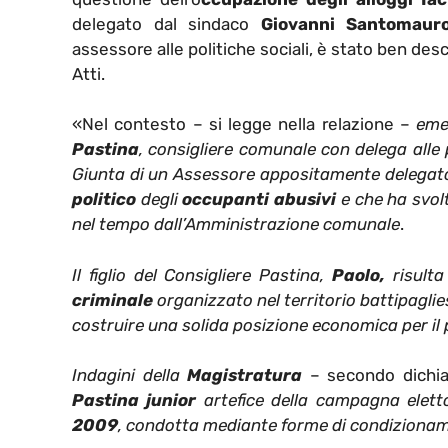
delegato dal sindaco
Giovanni Santomaur
assessore alle politiche sociali, è stato ben des
Atti.
«Nel contesto – si legge nella relazione –
eme
Pastina
, consigliere comunale con delega alle 
Giunta di un Assessore appositamente delegato all
politico
degli
occupanti abusivi
e che ha svolto
nel tempo dall’Amministrazione comunale
.
Il figlio del Consigliere Pastina,
Paolo,
risulta
criminale
organizzato nel territorio battipaglie
costruire una solida posizione economica per il 
Indagini della
Magistratura
– secondo dichiara
Pastina junior
artefice della campagna eletto
2009
, condotta mediante forme di condizionam