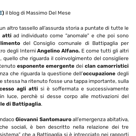
E
)
il blog di Massimo Del Mese
 un altro tassello all’assurda storia a puntate di tutte le
 atti
ad individuato come “anomale” e che poi sono
limento
del Consiglio comunale di Battipaglia per
o degli Interni
Angelino Alfano.
E come tutti gli altri
, quello che riguarda il coinvolgimento del consigliere
ritenuto
esponente emergente
dei
clan camorristici
nza che riguarda la questione dell’
occupazione
degli
e stessa ha ritenuto fosse una tappa importante, sulla
esso agli atti
si è soffermata e successivamente
n luce, perchè si desse corpo alle motivazioni del
e di Battipaglia
.
sindaco
Giovanni Santomauro
all’emergenza abitativa,
he sociali, è ben descritto nella relazione dei tre
istema” che a Battipaglia si è intrecciato nei rapporti