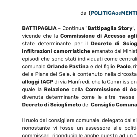
da
(
POLITICA
de
MENT
BATTIPAGLIA
– Continua “
Battipaglia Story
“,
vicende che la
Commissione di Accesso agli
state determinante per il
Decreto di Sciog
infiltrazioni camorristiche
emanato dal Ministr
episodi che sono stati individuati come centrali
comunale
Orlando Pastina
e del figlio
Paolo
, 
della Piana del Sele, è contenuto nella circosta
alloggi IACP
di via Manfredi, che la Commission
quale la
Relazione
della
Commissione di Acc
divenuta determinante come le altre messe i
Decreto di Scioglimeto
del
Consiglio Comunal
Il ruolo del consigliere comunale, delegato dal 
nonostante vi fosse un assessore alle politic
commissari, riconducibile anche questo ad un “s