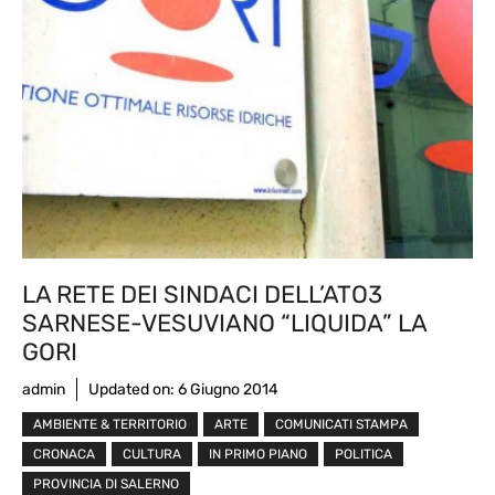
LA RETE DEI SINDACI DELL’ATO3
SARNESE-VESUVIANO “LIQUIDA” LA
GORI
admin
Updated on:
6 Giugno 2014
AMBIENTE & TERRITORIO
ARTE
COMUNICATI STAMPA
CRONACA
CULTURA
IN PRIMO PIANO
POLITICA
PROVINCIA DI SALERNO