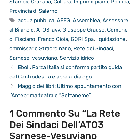
Stampa
,
Cronaca
,
Cultura
,
In primo piano
,
Politica
,
Provincia di Salerno
Tag
acqua pubblica
,
AEEG
,
Assemblea
,
Assessore
al Bilancio
,
ATO3
,
avv. Giuseppe Grauso
,
Comune
di Fisciano
,
Franco Gioia
,
GORI Spa
,
liquidazione
,
ommissario Straordinario
,
Rete dei Sindaci
,
Sarnese-vesuviano
,
Servizio idrico
Eboli: Forza Italia si conferma partito guida
del Centrodestra e apre al dialogo
Maggio dei libri: Ultimo appuntamento con
l’Anteprima teatrale “Settaneme”
1 Commento Su “La Rete
Dei Sindaci Dell’ATO3
Sarnese-Vesuviano