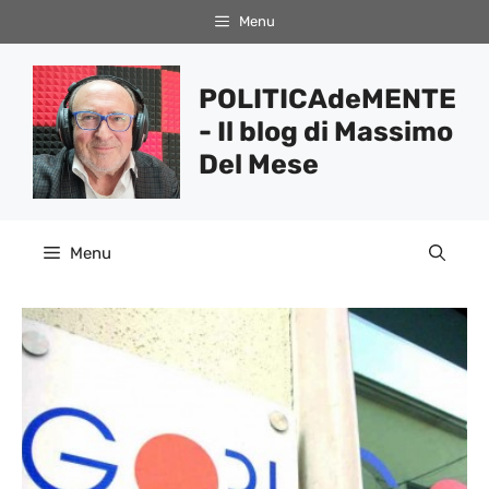
Vai
Menu
al
contenuto
POLITICAdeMENTE
- Il blog di Massimo
Del Mese
Menu