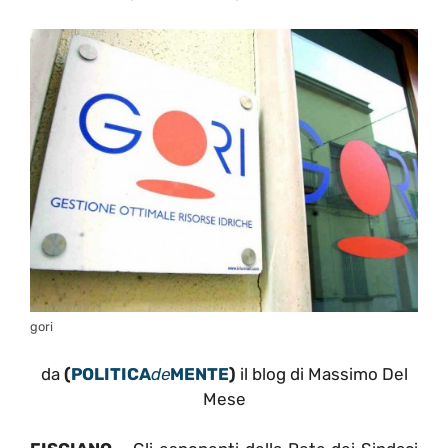
gori
da
(
POLITICA
de
MENTE
)
il blog di Massimo Del
Mese