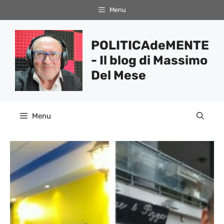
Vai
Menu
al
contenuto
POLITICAdeMENTE
- Il blog di Massimo
Del Mese
Menu