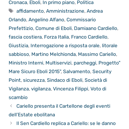
Cronaca
,
Eboli
,
In primo piano
,
Politica
Tag
affidamento
,
Amministrazione
,
Andrea
Orlando
,
Angelino Alfano
,
Commissario
Prefettizio
,
Comune di Eboli
,
Damiaano Cardiello
,
fascia costiera
,
Forza Italia
,
Franco Cardiello
,
Giustizia
,
Interrogazione a risposta orale
,
litorale
sabbioso
,
Martino Melchionda
,
Massimo Cariello
,
Ministro Interni
,
Multiservizi
,
parcheggi
,
Progetto"
Mare Sicuro Eboli 2015"
,
Salvamento
,
Security
Point
,
sicurezza
,
Sindaco di Eboli
,
Società di
Vigilanza
,
vigilanza
,
Vincenza Filippi
,
Voto di
scambio
Cariello presenta il Cartellone degli eventi
dell’Estate ebolitana
Il Sen Cardiello replica a Cariello: se le danno