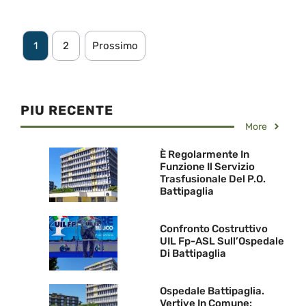
1
2
Prossimo
PIU RECENTE
More
È Regolarmente In
Funzione Il Servizio
Trasfusionale Del P.O.
Battipaglia
Confronto Costruttivo
UIL Fp-ASL Sull’Ospedale
Di Battipaglia
Ospedale Battipaglia.
Vertive In Comune: