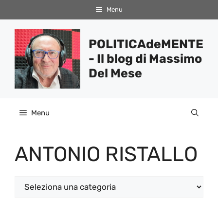
Vai
Menu
al
contenuto
POLITICAdeMENTE
- Il blog di Massimo
Del Mese
Menu
ANTONIO RISTALLO
Categorie