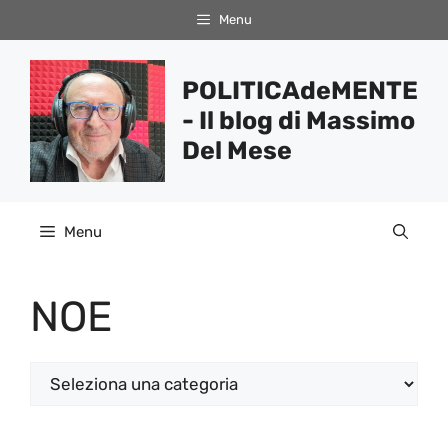
Vai
Menu
al
contenuto
POLITICAdeMENTE
- Il blog di Massimo
Del Mese
Menu
NOE
Categorie