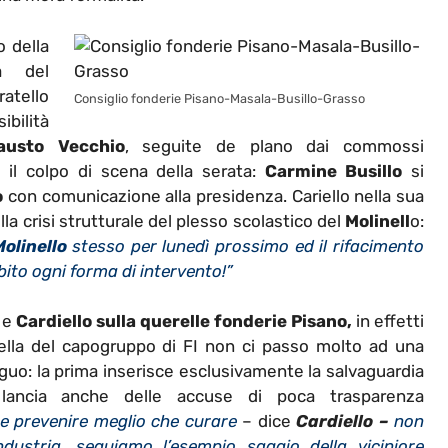
o della
a del
ratello
Consiglio fonderie Pisano-Masala-Busillo-Grasso
bilità
austo Vecchio
, seguite de plano dai commossi
il colpo di scena della serata:
Carmine Busillo
si
o
con comunicazione alla presidenza. Cariello nella sua
a crisi strutturale del plesso scolastico del
Molinell
o:
olinello
stesso per lunedì prossimo ed il rifacimento
ito ogni forma di intervento!”
e
Cardiello sulla querelle fonderie Pisano,
in effetti
ella del capogruppo di FI non ci passo molto ad una
guo: la prima inserisce esclusivamente la salvaguardia
 lancia anche delle accuse di poca trasparenza
e prevenire meglio che curare
– dice
Cardiello –
non
ustria, seguiamo l’esempio saggio della viciniore