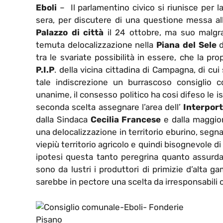
Eboli
– Il parlamentino civico si riunisce per 
sera, per discutere di una questione messa all
Palazzo di città
il 24 ottobre, ma suo malgr
temuta delocalizzazione nella
Piana del Sele
d
tra le svariate possibilità in essere, che la pr
P.I.P
. della vicina cittadina di Campagna, di cui
tale indiscrezione un burrascoso consiglio
unanime, il consesso politico ha cosi difeso le 
seconda scelta assegnare l’area dell’
Interpor
dalla Sindaca
Cecilia Francese
e dalla maggior
una delocalizzazione in territorio eburino, segn
viepiù territorio agricolo e quindi bisognevole d
ipotesi questa tanto peregrina quanto assurda, 
sono da lustri i produttori di primizie d’alta ga
sarebbe in pectore una scelta da irresponsabili