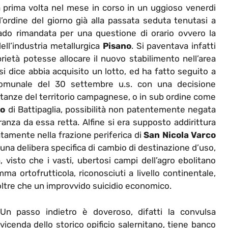
la prima volta nel mese in corso in un uggioso venerdi
’ordine del giorno già alla passata seduta tenutasi a
ado rimandata per una questione di orario ovvero la
ell’industria metallurgica
Pisano
. Si paventava infatti
oprietà potesse allocare il nuovo stabilimento nell’area
 si dice abbia acquisito un lotto, ed ha fatto seguito a
 comunale del 30 settembre u.s. con una decisione
istanze del territorio campagnese, o in sub ordine come
to
di Battipaglia, possibilità non patentemente negata
anza da essa retta. Alfine si era supposto addirittura
atamente nella frazione periferica di
San Nicola Varco
i una delibera specifica di cambio di destinazione d’uso,
visto che i vasti, ubertosi campi dell’agro ebolitano
mma ortofrutticola, riconosciuti a livello continentale,
 oltre che un improvvido suicidio economico.
Un passo indietro è doveroso, difatti la convulsa
vicenda dello storico opificio salernitano, tiene banco