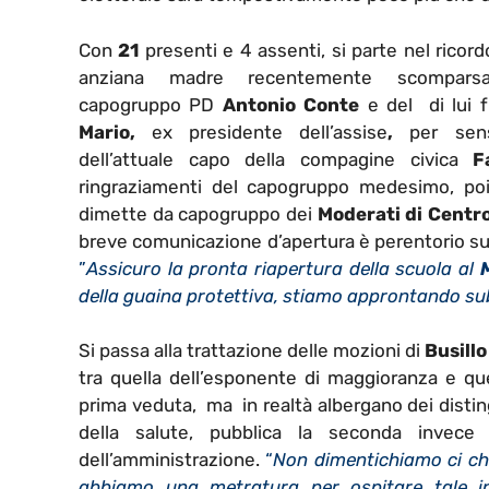
Con
21
presenti e 4 assenti, si parte nel ricord
anziana madre recentemente scompars
capogruppo PD
Antonio Conte
e del di lui f
Mario,
ex presidente dell’assise
,
per sensi
dell’attuale capo della compagine civica
F
ringraziamenti del capogruppo medesimo, poi 
dimette da capogruppo dei
Moderati di Centr
breve comunicazione d’apertura è perentorio sull
”
Assicuro la pronta riapertura della scuola al
M
della guaina protettiva, stiamo approntando sub
Si passa alla trattazione delle mozioni di
Busillo
tra quella dell’esponente di maggioranza e qu
prima veduta, ma in realtà albergano dei distin
della salute, pubblica la seconda invece
dell’amministrazione.
“
Non dimentichiamo ci ch
abbiamo una metratura per ospitare tale ind