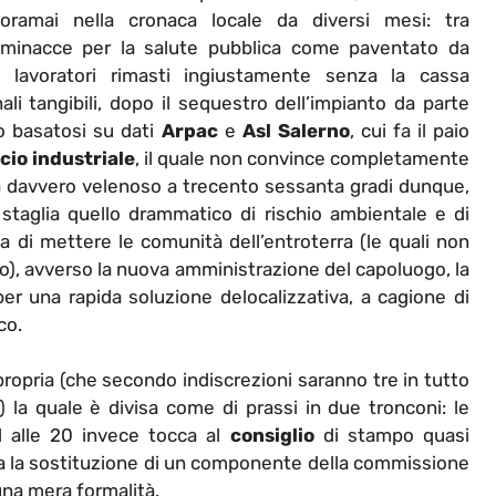
oramai nella cronaca locale da diversi mesi: tra
minacce per la salute pubblica come paventato da
0 lavoratori rimasti ingiustamente senza la cassa
li tangibili, dopo il sequestro dell’impianto da parte
o basatosi su dati
Arpac
e
Asl Salerno
, cui fa il paio
ncio industriale
, il quale non convince completamente
lima davvero velenoso a trecento sessanta gradi dunque,
 staglia quello drammatico di rischio ambientale e di
da di mettere le comunità dell’entroterra (le quali non
no), avverso la nuova amministrazione del capoluogo, la
r una rapida soluzione delocalizzativa, a cagione di
co.
ropria (che secondo indiscrezioni saranno tre in tutto
 la quale è divisa come di prassi in due tronconi: le
d alle 20 invece tocca al
consiglio
di stampo quasi
ia la sostituzione di un componente della commissione
na mera formalità.