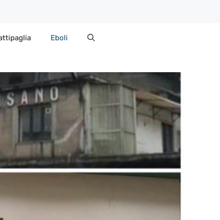
attipaglia
Eboli