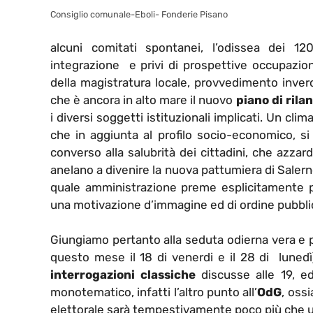
Consiglio comunale-Eboli- Fonderie Pisano
alcuni comitati spontanei, l’odissea dei 12
integrazione e privi di prospettive occupaziona
della magistratura locale, provvedimento inver
che è ancora in alto mare il nuovo
piano di rila
i diversi soggetti istituzionali implicati. Un c
che in aggiunta al profilo socio-economico, si
converso alla salubrità dei cittadini, che azzar
anelano a divenire la nuova pattumiera di Saler
quale amministrazione preme esplicitamente pe
una motivazione d’immagine ed di ordine pubbli
Giungiamo pertanto alla seduta odierna vera e p
questo mese il 18 di venerdi e il 28 di lunedì)
interrogazioni classiche
discusse alle 19, e
monotematico, infatti l’altro punto all’
OdG
, oss
elettorale sarà tempestivamente poco più che u