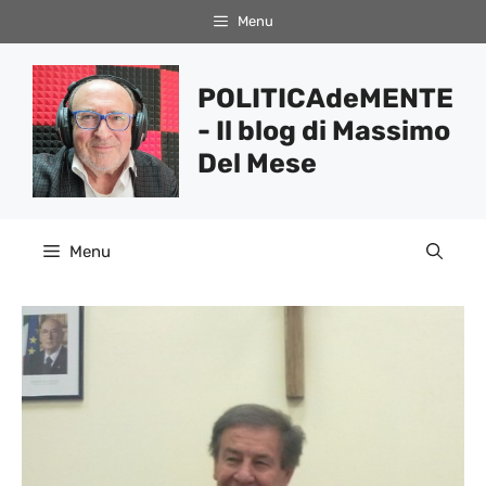
Vai
Menu
al
contenuto
POLITICAdeMENTE
- Il blog di Massimo
Del Mese
Menu