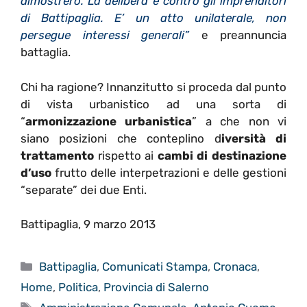
dimostrerò. La delibera è contro gli imprenditori
di Battipaglia. E’ un atto unilaterale, non
persegue interessi generali”
e preannuncia
battaglia.
Chi ha ragione? Innanzitutto si proceda dal punto
di vista urbanistico ad una sorta di
“
armonizzazione urbanistica
” a che non vi
siano posizioni che conteplino d
iversità di
trattamento
rispetto ai
cambi di destinazione
d’uso
frutto delle interpetrazioni e delle gestioni
“separate” dei due Enti.
Battipaglia, 9 marzo 2013
Categorie
Battipaglia
,
Comunicati Stampa
,
Cronaca
,
Home
,
Politica
,
Provincia di Salerno
Tag