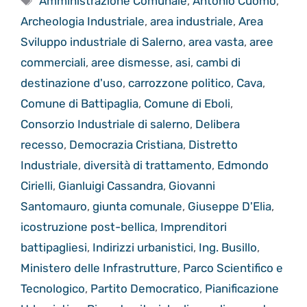
Amministrazione Comunale
,
Antonio Cuomo
,
Archeologia Industriale
,
area industriale
,
Area
Sviluppo industriale di Salerno
,
area vasta
,
aree
commerciali
,
aree dismesse
,
asi
,
cambi di
destinazione d'uso
,
carrozzone politico
,
Cava
,
Comune di Battipaglia
,
Comune di Eboli
,
Consorzio Industriale di salerno
,
Delibera
recesso
,
Democrazia Cristiana
,
Distretto
Industriale
,
diversità di trattamento
,
Edmondo
Cirielli
,
Gianluigi Cassandra
,
Giovanni
Santomauro
,
giunta comunale
,
Giuseppe D'Elia
,
icostruzione post-bellica
,
Imprenditori
battipagliesi
,
Indirizzi urbanistici
,
Ing. Busillo
,
Ministero delle Infrastrutture
,
Parco Scientifico e
Tecnologico
,
Partito Democratico
,
Pianificazione