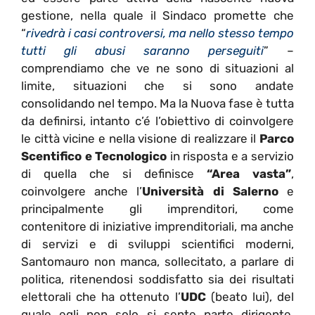
gestione, nella quale il Sindaco promette che
“
rivedrà i casi controversi, ma nello stesso tempo
tutti gli abusi saranno perseguiti
” –
comprendiamo che ve ne sono di situazioni al
limite, situazioni che si sono andate
consolidando nel tempo. Ma la Nuova fase è tutta
da definirsi, intanto c’é l’obiettivo di coinvolgere
le città vicine e nella visione di realizzare il
Parco
Scentifico e Tecnologico
in risposta e a servizio
di quella che si definisce
“Area vasta”
,
coinvolgere anche l’
Università di Salerno
e
principalmente gli imprenditori, come
contenitore di iniziative imprenditoriali, ma anche
di servizi e di sviluppi scientifici moderni,
Santomauro non manca, sollecitato, a parlare di
politica, ritenendosi soddisfatto sia dei risultati
elettorali che ha ottenuto l’
UDC
(beato lui), del
quale egli non solo si sente parte dirigente,