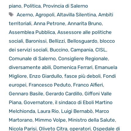
piano
,
Politica
,
Provincia di Salerno
Tag
Acerno
,
Agropoli
,
Altavilla Silentina
,
Ambiti
territoriali
,
Anna Petrone
,
Annarita Bruno
,
Assemblea Pubblica
,
Assessore alle politiche
sociali
,
Baronissi
,
Bellizzi
,
Bellosguardo
,
blocco
dei servizi sociali
,
Buccino
,
Campania
,
CISL
,
Comunale di Salerno
,
Consigliere Regionale
,
diversamente abili
,
Domenica Ferrari
,
Emanuela
Migliore
,
Enzo Giardullo
,
fasce più deboli
,
Fondi
europei
,
Francesco Peduto
,
Franco Alfieri
,
Gennaro Basile
,
Gerardo Cardillo
,
Giffoni Valle
Piana
,
Governatore
,
il sindaco di Eboli Martino
Melchionda
,
Laura Rio
,
Luigi Bernabò
,
Marco
Martorano
,
Mimmo Volpe
,
Ministro della Salute
,
Nicola Parisi
,
Oliveto Citra
,
operatori
,
Ospedale di