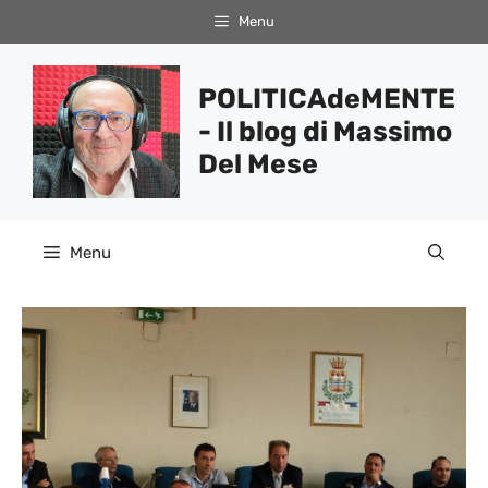
Vai
Menu
al
contenuto
POLITICAdeMENTE
- Il blog di Massimo
Del Mese
Menu