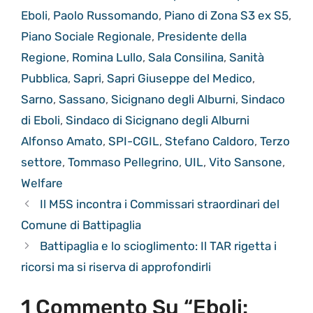
Eboli
,
Paolo Russomando
,
Piano di Zona S3 ex S5
,
Piano Sociale Regionale
,
Presidente della
Regione
,
Romina Lullo
,
Sala Consilina
,
Sanità
Pubblica
,
Sapri
,
Sapri Giuseppe del Medico
,
Sarno
,
Sassano
,
Sicignano degli Alburni
,
Sindaco
di Eboli
,
Sindaco di Sicignano degli Alburni
Alfonso Amato
,
SPI-CGIL
,
Stefano Caldoro
,
Terzo
settore
,
Tommaso Pellegrino
,
UIL
,
Vito Sansone
,
Welfare
Il M5S incontra i Commissari straordinari del
Comune di Battipaglia
Battipaglia e lo scioglimento: Il TAR rigetta i
ricorsi ma si riserva di approfondirli
1 Commento Su “Eboli: