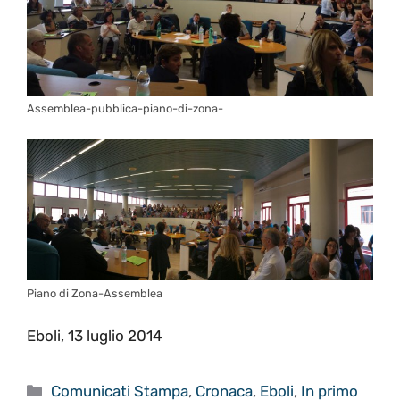
Assemblea-pubblica-piano-di-zona-
Piano di Zona-Assemblea
Eboli, 13 luglio 2014
Categorie
Comunicati Stampa
,
Cronaca
,
Eboli
,
In primo