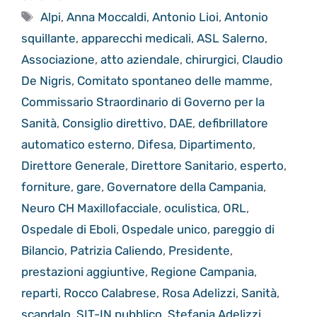
Tag
Alpi
,
Anna Moccaldi
,
Antonio Lioi
,
Antonio
squillante
,
apparecchi medicali
,
ASL Salerno
,
Associazione
,
atto aziendale
,
chirurgici
,
Claudio
De Nigris
,
Comitato spontaneo delle mamme
,
Commissario Straordinario di Governo per la
Sanità
,
Consiglio direttivo
,
DAE
,
defibrillatore
automatico esterno
,
Difesa
,
Dipartimento
,
Direttore Generale
,
Direttore Sanitario
,
esperto
,
forniture
,
gare
,
Governatore della Campania
,
Neuro CH Maxillofacciale
,
oculistica
,
ORL
,
Ospedale di Eboli
,
Ospedale unico
,
pareggio di
Bilancio
,
Patrizia Caliendo
,
Presidente
,
prestazioni aggiuntive
,
Regione Campania
,
reparti
,
Rocco Calabrese
,
Rosa Adelizzi
,
Sanità
,
scandalo
,
SIT-IN pubblico
,
Stefania Adelizzi
,