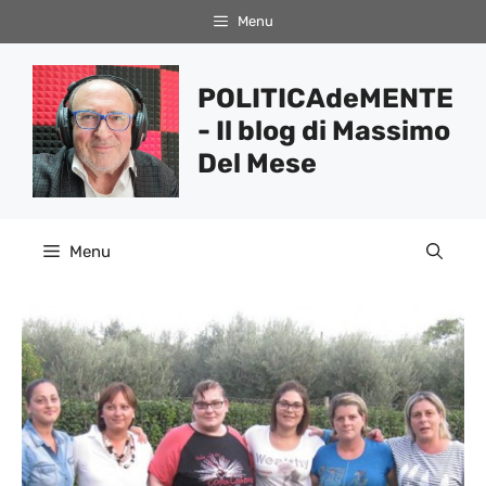
Vai
Menu
al
contenuto
POLITICAdeMENTE
- Il blog di Massimo
Del Mese
Menu