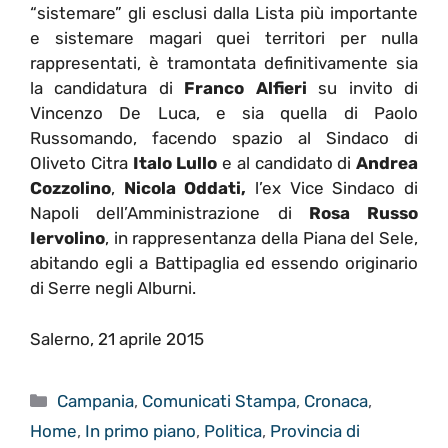
“sistemare” gli esclusi dalla Lista più importante
e sistemare magari quei territori per nulla
rappresentati, è tramontata definitivamente sia
la candidatura di
Franco Alfieri
su invito di
Vincenzo De Luca, e sia quella di Paolo
Russomando, facendo spazio al Sindaco di
Oliveto Citra
Italo Lullo
e al candidato di
Andrea
Cozzolino
,
Nicola Oddati,
l’ex Vice Sindaco di
Napoli dell’Amministrazione di
Rosa Russo
Iervolino
, in rappresentanza della Piana del Sele,
abitando egli a Battipaglia ed essendo originario
di Serre negli Alburni.
Salerno, 21 aprile 2015
Categorie
Campania
,
Comunicati Stampa
,
Cronaca
,
Home
,
In primo piano
,
Politica
,
Provincia di