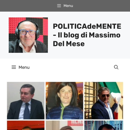
Vai
Menu
al
contenuto
POLITICAdeMENTE
- Il blog di Massimo
Del Mese
Menu