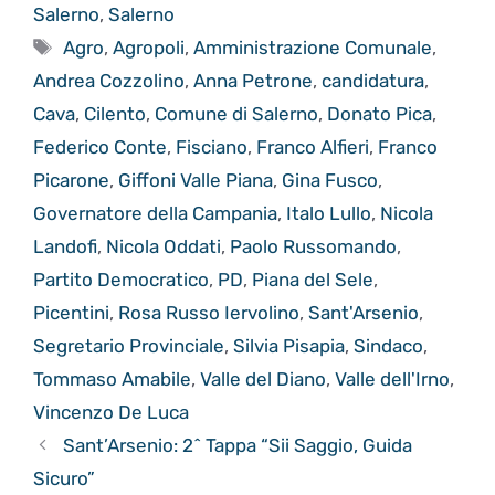
Salerno
,
Salerno
Tag
Agro
,
Agropoli
,
Amministrazione Comunale
,
Andrea Cozzolino
,
Anna Petrone
,
candidatura
,
Cava
,
Cilento
,
Comune di Salerno
,
Donato Pica
,
Federico Conte
,
Fisciano
,
Franco Alfieri
,
Franco
Picarone
,
Giffoni Valle Piana
,
Gina Fusco
,
Governatore della Campania
,
Italo Lullo
,
Nicola
Landofi
,
Nicola Oddati
,
Paolo Russomando
,
Partito Democratico
,
PD
,
Piana del Sele
,
Picentini
,
Rosa Russo Iervolino
,
Sant'Arsenio
,
Segretario Provinciale
,
Silvia Pisapia
,
Sindaco
,
Tommaso Amabile
,
Valle del Diano
,
Valle dell'Irno
,
Vincenzo De Luca
Sant’Arsenio: 2^ Tappa “Sii Saggio, Guida
Sicuro”