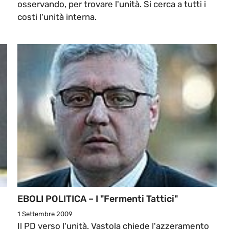
osservando, per trovare l'unità. Si cerca a tutti i
costi l'unità interna.
EBOLI POLITICA – I "fermenti Tattici"
1 Settembre 2009
Il PD verso l'unità. Vastola chiede l'azzeramento