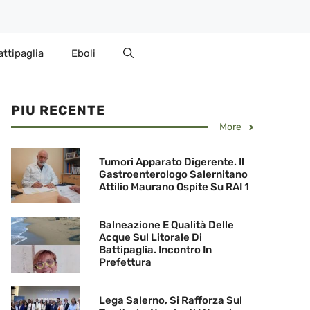
attipaglia
Eboli
PIU RECENTE
More
Tumori Apparato Digerente. Il
Gastroenterologo Salernitano
Attilio Maurano Ospite Su RAI 1
Balneazione E Qualità Delle
Acque Sul Litorale Di
Battipaglia. Incontro In
Prefettura
Lega Salerno, Si Rafforza Sul