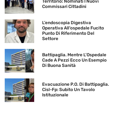
Territorio: Nominati I Nuovi
Commissari Cittadini
L’endoscopia Digestiva
Operativa All’ospedale Fucito
Punto Di Riferimento Del
Settore
Battipaglia. Mentre L’Ospedale
Cade A Pezzi Ecco Un Esempio
Di Buona Sanità
Evacuazione P.O. Di Battipaglia.
Cisl-Fp: Subito Un Tavolo
Istituzionale