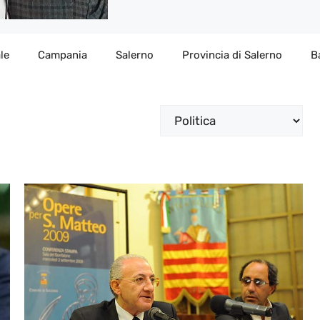
le
Campania
Salerno
Provincia di Salerno
B
Categorie