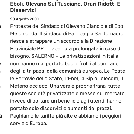
Eboli, Olevano Sul Tusciano, Orari Ridotti E
Disservizi
20 Agosto 2009
n
Proteste del Sindaco di Olevano Ciancio e di Eboli
Melchionda. Il sindaco di Battipaglia Santomauro
riesce a strappare un accordo alla Direzione
Provinciale PPTT: apertura prolungata in caso di
bisogno. SALERNO - Le privatizzazioni in Italia
e.
non hanno mai portato buoni frutti al contrario
a
degli altri paesi della comunità europea. Le Poste,
le Ferrovie dello Stato, L'Enel, la Sip o Telecom, il
a
Metano ecc ecc. Una vera e propria frana, tutte
l
queste società privatizzate e messe sul mercato,
invece di portare un beneficio agli utenti, hanno
portato solo disservizi e aumenti dei prezzi.
à
Paghiamo le tariffe più alte e abbiamo i peggiori
servizid'Europa.