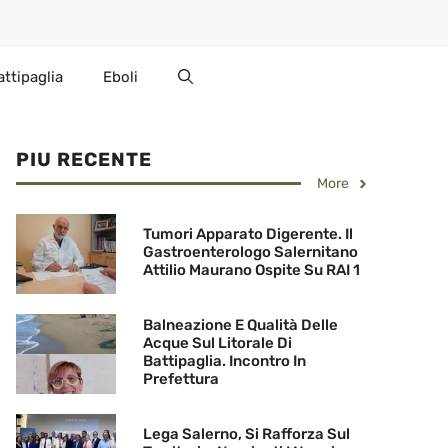
attipaglia
Eboli
PIU RECENTE
More
Tumori Apparato Digerente. Il
Gastroenterologo Salernitano
Attilio Maurano Ospite Su RAI 1
Balneazione E Qualità Delle
Acque Sul Litorale Di
Battipaglia. Incontro In
Prefettura
Lega Salerno, Si Rafforza Sul