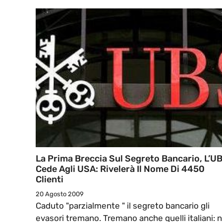
La Prima Breccia Sul Segreto Bancario, L’U
Cede Agli USA: Rivelerà Il Nome Di 4450
Clienti
20 Agosto 2009
Caduto "parzialmente " il segreto bancario gli
evasori tremano. Tremano anche quelli italiani: n