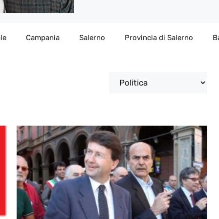
le
Campania
Salerno
Provincia di Salerno
B
Categorie