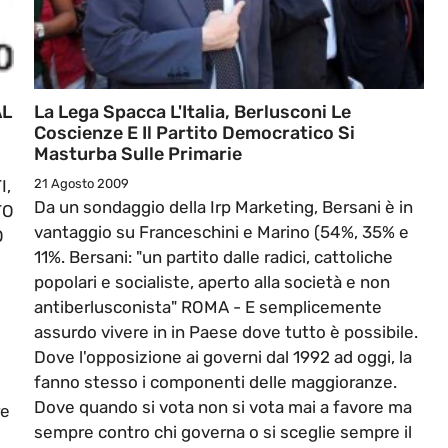
AL
La Lega Spacca L'Italia, Berlusconi Le
Coscienze E Il Partito Democratico Si
Masturba Sulle Primarie
I,
21 Agosto 2009
Da un sondaggio della Irp Marketing, Bersani è in
TO
vantaggio su Franceschini e Marino (54%, 35% e
O
11%. Bersani: "un partito dalle radici, cattoliche
popolari e socialiste, aperto alla società e non
antiberlusconista" ROMA - E semplicemente
assurdo vivere in in Paese dove tutto è possibile.
Dove l'opposizione ai governi dal 1992 ad oggi, la
fanno stesso i componenti delle maggioranze.
Dove quando si vota non si vota mai a favore ma
re
sempre contro chi governa o si sceglie sempre il