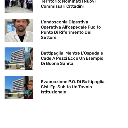
Territorio: Nominati I Nuovi
Commissari Cittadini
L’endoscopia Digestiva
Operativa All’ospedale Fucito
Punto Di Riferimento Del
Settore
Battipaglia. Mentre L’Ospedale
Cade A Pezzi Ecco Un Esempio
Di Buona Sanità
Evacuazione P.O. Di Battipaglia.
Cisl-Fp: Subito Un Tavolo
Istituzionale