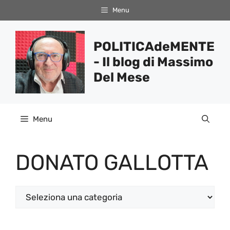
Vai
Menu
al
contenuto
POLITICAdeMENTE
- Il blog di Massimo
Del Mese
Menu
DONATO GALLOTTA
Categorie