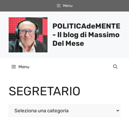
Vai
Menu
al
contenuto
POLITICAdeMENTE
- Il blog di Massimo
Del Mese
Menu
SEGRETARIO
Categorie