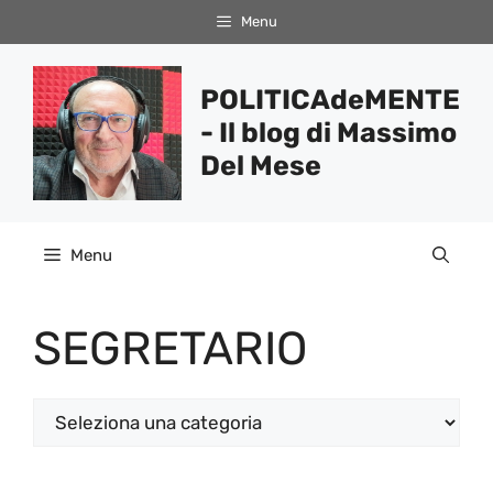
Vai
Menu
al
contenuto
POLITICAdeMENTE
- Il blog di Massimo
Del Mese
Menu
SEGRETARIO
Categorie