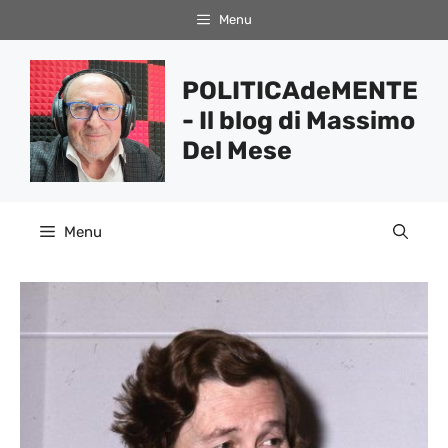
Vai
Menu
al
contenuto
POLITICAdeMENTE
- Il blog di Massimo
Del Mese
Menu