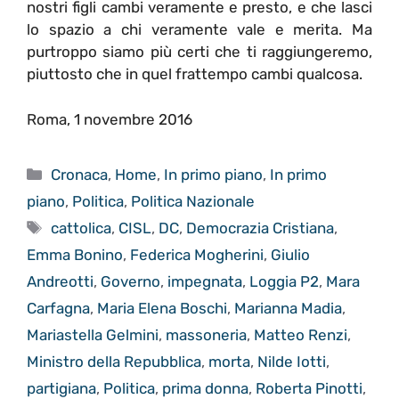
nostri figli cambi veramente e presto, e che lasci
lo spazio a chi veramente vale e merita. Ma
purtroppo siamo più certi che ti raggiungeremo,
piuttosto che in quel frattempo cambi qualcosa.
Roma, 1 novembre 2016
Categorie
Cronaca
,
Home
,
In primo piano
,
In primo
piano
,
Politica
,
Politica Nazionale
Tag
cattolica
,
CISL
,
DC
,
Democrazia Cristiana
,
Emma Bonino
,
Federica Mogherini
,
Giulio
Andreotti
,
Governo
,
impegnata
,
Loggia P2
,
Mara
Carfagna
,
Maria Elena Boschi
,
Marianna Madia
,
Mariastella Gelmini
,
massoneria
,
Matteo Renzi
,
Ministro della Repubblica
,
morta
,
Nilde Iotti
,
partigiana
,
Politica
,
prima donna
,
Roberta Pinotti
,