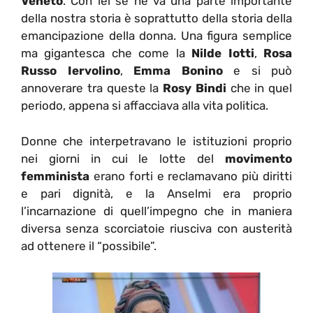
Veneto
. Con lei se ne va una parte importante
della nostra storia è soprattutto della storia della
emancipazione della donna. Una figura semplice
ma gigantesca che come la
Nilde Iotti
,
Rosa
Russo Iervolino
,
Emma Bonino
e si può
annoverare tra queste la
Rosy Bindi
che in quel
periodo, appena si affacciava alla vita politica.
Donne che interpetravano le istituzioni proprio
nei giorni in cui le lotte del
movimento
femminista
erano forti e reclamavano più diritti
e pari dignità, e la Anselmi era proprio
l’incarnazione di quell’impegno che in maniera
diversa senza scorciatoie riusciva con austerità
ad ottenere il “possibile”.