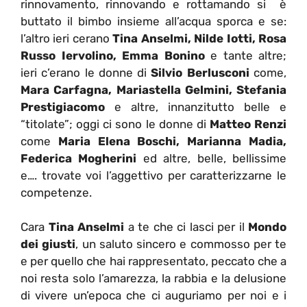
rinnovamento, rinnovando e rottamando si è
buttato il bimbo insieme all’acqua sporca e se:
l’altro ieri cerano
Tina Anselmi, Nilde Iotti, Rosa
Russo Iervolino, Emma Bonino
e tante altre;
ieri c’erano le donne di
Silvio Berlusconi
come,
Mara Carfagna, Mariastella Gelmini, Stefania
Prestigiacomo
e altre, innanzitutto belle e
“titolate”; oggi ci sono le donne di
Matteo Renzi
come
Maria Elena Boschi, Marianna Madia,
Federica Mogherini
ed altre, belle, bellissime
e…. trovate voi l’aggettivo per caratterizzarne le
competenze.
Cara
Tina Anselmi
a te che ci lasci per il
Mondo
dei giusti
, un saluto sincero e commosso per te
e per quello che hai rappresentato, peccato che a
noi resta solo l’amarezza, la rabbia e la delusione
di vivere un’epoca che ci auguriamo per noi e i