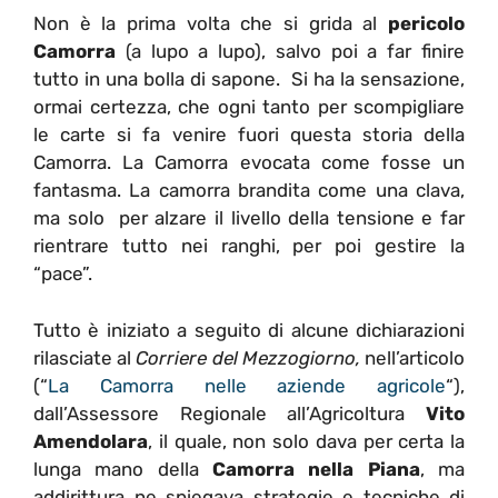
Non è la prima volta che si grida al
pericolo
Camorra
(a lupo a lupo), salvo poi a far finire
tutto in una bolla di sapone. Si ha la sensazione,
ormai certezza, che ogni tanto per scompigliare
le carte si fa venire fuori questa storia della
Camorra. La Camorra evocata come fosse un
fantasma. La camorra brandita come una clava,
ma solo per alzare il livello della tensione e far
rientrare tutto nei ranghi, per poi gestire la
“pace”.
Tutto è iniziato a seguito di alcune dichiarazioni
rilasciate al
Corriere del Mezzogiorno,
nell’articolo
(“
La Camorra nelle aziende agricole
“),
dall’Assessore Regionale all’Agricoltura
Vito
Amendolara
, il quale, non solo dava per certa la
lunga mano della
Camorra nella Piana
, ma
addirittura ne spiegava strategie e tecniche di