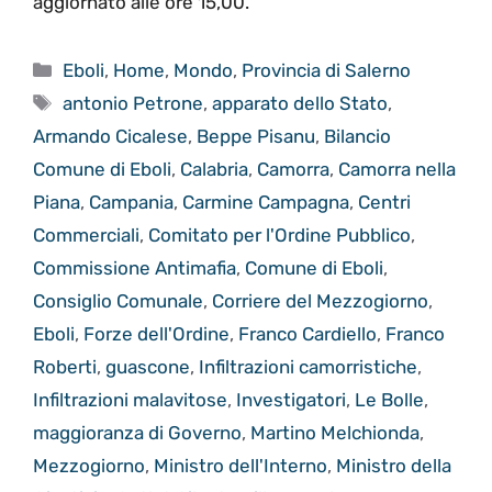
aggiornato alle ore 15,00.
Categorie
Eboli
,
Home
,
Mondo
,
Provincia di Salerno
Tag
antonio Petrone
,
apparato dello Stato
,
Armando Cicalese
,
Beppe Pisanu
,
Bilancio
Comune di Eboli
,
Calabria
,
Camorra
,
Camorra nella
Piana
,
Campania
,
Carmine Campagna
,
Centri
Commerciali
,
Comitato per l'Ordine Pubblico
,
Commissione Antimafia
,
Comune di Eboli
,
Consiglio Comunale
,
Corriere del Mezzogiorno
,
Eboli
,
Forze dell'Ordine
,
Franco Cardiello
,
Franco
Roberti
,
guascone
,
Infiltrazioni camorristiche
,
Infiltrazioni malavitose
,
Investigatori
,
Le Bolle
,
maggioranza di Governo
,
Martino Melchionda
,
Mezzogiorno
,
Ministro dell'Interno
,
Ministro della