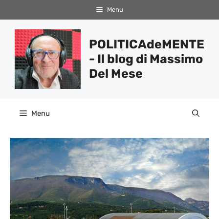
Vai
Menu
al
contenuto
POLITICAdeMENTE
- Il blog di Massimo
Del Mese
Menu