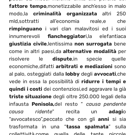
fattore tempo
,monetizzabile anch’esso in malo
modo,la
criminalità organizzata
altri 250
mld,sottratti all’economia reale,e che
rimpinguano
i vari clan malavitosi ed i suoi
innumerevoli
fiancheggiator
i,la elefantiaca
giustizia civile
,lentissima
non surrogata
bene
come in altri paesi,da
alternative modalità
per
risolvere le
dispute
,in specie quelle
economiche,difatti
arbitrati e mediazioni
sono
al palo, osteggiati dalla
lobby
degli
avvocati
,che
vede in essa la possibilità di
ridurre i tempi e
quindi i costi
dei contenziosi,ed aggravare la già
triste situazione
degli oltre 250.000 legali della
infausta
Penisola,
del resto “
causa pendente
causa ridente
” recita un
adagi
o
“avvocatesco”,peccato che con gli
anni
si sia
trasformata in una “
tassa spalmata
” sulla
collettività,come quella delle tante piccole