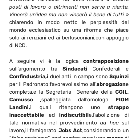
posti di lavoro
o altrimenti non serve a niente.
Vincerà un’idea ma non vincerà
il bene di tutti
»
chiarendo in modo netto le perplessità del
mondo ecclesiastico su una riforma che piace
solo ai renziani ed ai berlusconiani,con appoggio
di NCD.
A seguire vi è la logica
contrapposizione
sull’argomento tra
Sindacati
Confederali e
Confindustria,i
duellanti in campo sono
Squinzi
per il Padronato,favorevolissimo all’
abrogazion
e
completa,e la Segretaria Generale della
CGIL
,
Camusso
,spalleggiata dall’omologo
FIOM
Landini,
i quali ritengono uno
strappo
inaccettabile
ed
indiscutibil
e,l’abolizione di
tale normativa nel provvedimento
ad hoc
sul
lavoro,il famigerato
Jobs Act
,considerandolo un
“
falso problema
” anzi,sembra quasi una
merce
di