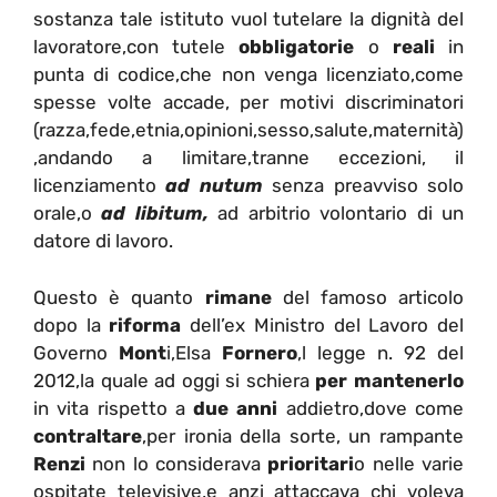
sostanza tale istituto vuol tutelare la dignità del
lavoratore,con tutele
obbligatorie
o
reali
in
punta di codice,che non venga licenziato,come
spesse volte accade, per motivi discriminatori
(razza,fede,etnia,opinioni,sesso,salute,maternità)
,andando a limitare,tranne eccezioni, il
licenziamento
ad nutum
senza preavviso solo
orale,o
ad libitum,
ad arbitrio volontario di un
datore di lavoro.
Questo è quanto
rimane
del famoso articolo
dopo la
riforma
dell’ex Ministro del Lavoro del
Governo
Mont
i,Elsa
Fornero
,l legge n. 92 del
2012,la quale ad oggi si schiera
per mantenerlo
in vita rispetto a
due anni
addietro,dove come
contraltare
,per ironia della sorte, un rampante
Renzi
non lo considerava
prioritari
o nelle varie
ospitate televisive,e anzi attaccava chi voleva