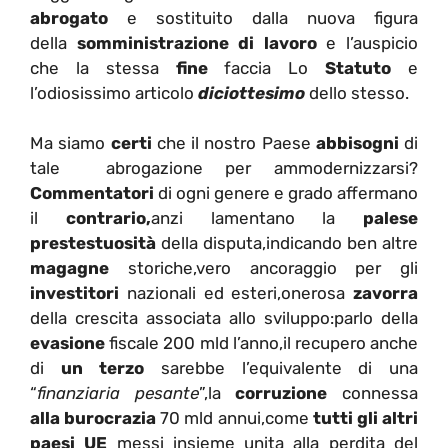
abrogato
e sostituito dalla nuova figura
della
somministrazione di lavoro
e l’auspicio
che la stessa
fine
faccia Lo
Statuto
e
l’odiosissimo articolo
diciottesimo
dello stesso.
Ma siamo
certi
che il nostro Paese
abbisogni
di
tale abrogazione per ammodernizzarsi?
Commentatori
di ogni genere e grado affermano
il
contrario,
anzi lamentano la
palese
prestestuosità
della disputa,indicando ben altre
magagne
storiche,vero ancoraggio per gli
investitori
nazionali ed esteri,onerosa
zavorra
della crescita associata allo sviluppo:parlo della
evasione
fiscale 200 mld l’anno,il recupero anche
di
un terzo
sarebbe l’equivalente di una
“
finanziaria pesante
”,la
corruzione
connessa
alla burocrazia
70 mld annui,come
tutti gli altri
paesi UE
messi insieme unita alla perdita del