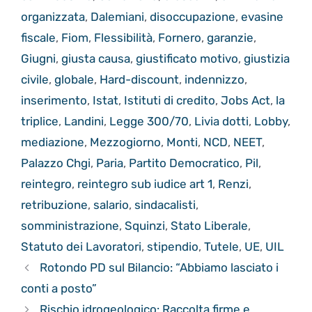
organizzata
,
Dalemiani
,
disoccupazione
,
evasine
fiscale
,
Fiom
,
Flessibilità
,
Fornero
,
garanzie
,
Giugni
,
giusta causa
,
giustificato motivo
,
giustizia
civile
,
globale
,
Hard-discount
,
indennizzo
,
inserimento
,
Istat
,
Istituti di credito
,
Jobs Act
,
la
triplice
,
Landini
,
Legge 300/70
,
Livia dotti
,
Lobby
,
mediazione
,
Mezzogiorno
,
Monti
,
NCD
,
NEET
,
Palazzo Chgi
,
Paria
,
Partito Democratico
,
Pil
,
reintegro
,
reintegro sub iudice art 1
,
Renzi
,
retribuzione
,
salario
,
sindacalisti
,
somministrazione
,
Squinzi
,
Stato Liberale
,
Statuto dei Lavoratori
,
stipendio
,
Tutele
,
UE
,
UIL
Rotondo PD sul Bilancio: “Abbiamo lasciato i
conti a posto”
Rischio idrogeologico: Raccolta firme e