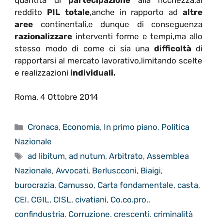
reddito
PIL totale
,anche in rapporto ad
altre
aree
continentali,e dunque di conseguenza
razionalizzare
interventi forme e tempi,ma allo
stesso modo di come ci sia una
difficoltà
di
rapportarsi al mercato lavorativo,limitando scelte
e realizzazioni
individuali.
Roma, 4 Ottobre 2014
Categorie
Cronaca
,
Economia
,
In primo piano
,
Politica
Nazionale
Tag
ad libitum
,
ad nutum
,
Arbitrato
,
Assemblea
Nazionale
,
Avvocati
,
Berluscconi
,
Biaigi
,
burocrazia
,
Camusso
,
Carta fondamentale
,
casta
,
CEI
,
CGIL
,
CISL
,
civatiani
,
Co.co.pro.
,
confindustria
,
Corruzione
,
crescenti
,
criminalità