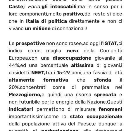
Caste
,i
Paria
,
gli intoccabili
,ma in senso per i
loro componenti,molto
positivo,
del resto si dice
che in
Italia di politica
direttamente e non ci
vivano
un milione
di connazionali!
Le
prospettive
non sono rosee,ad oggi
l’I
STAT,
ci
indica come maglia
nera
della Comunità
Europea,con una
disoccupazione
giovanile al
44%,ed una percentuale
altissima
di giovani,i
cosidetti
NEET,
tra i 15-29 anni,una fascia di età
altamente formativa
che
sfonda
il
20%,concentrati come di prammatica nel
Mezzogiorno,
e quindi una risorsa
sprecata
e
non futuribile per le energie della Nazione.Questi
indicatori
permettono di misurare
fenomeni
importantissimi,come lo
stato occupazionale
della popolazione attiva del Paese,e dunque la
quantità di
partecipazione
alla ricchezza,al