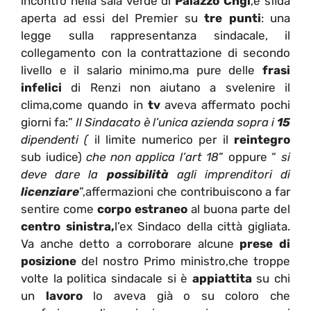
incontro nella sala verde di
Palazzo Chgi
,e sfida
aperta ad essi del Premier su
tre punti
: una
legge sulla rappresentanza sindacale, il
collegamento con la contrattazione di secondo
livello e il salario minimo,ma pure delle
frasi
infelici
di Renzi non aiutano a svelenire il
clima,come quando in
tv
aveva affermato pochi
giorni fa:”
Il Sindacato è l’unica azienda sopra i
15
dipendenti (
il limite numerico per il
reintegro
sub iudice)
che non applica l’art 18
” oppure “
si
deve dare la
possibilità
agli imprenditori di
licenziare
”,affermazioni che contribuiscono a far
sentire come
corpo estraneo
al buona parte del
centro sinistra,
l’ex Sindaco della città gigliata.
Va anche detto a corroborare alcune
prese di
posizione
del nostro Primo ministro,che troppe
volte la politica sindacale si è
appiattita
su chi
un
lavoro
lo aveva già o su coloro che