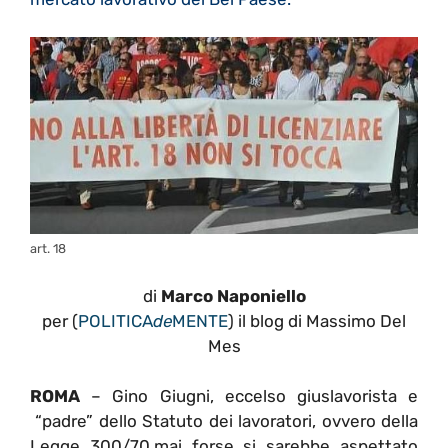
art. 18
di
Marco Naponiello
per (
POLITICA
de
MENTE
) il blog di Massimo Del
Mes
ROMA
– Gino Giugni, eccelso giuslavorista e
“padre” dello Statuto dei lavoratori, ovvero della
Legge 300/70,mai forse si sarebbe aspettato