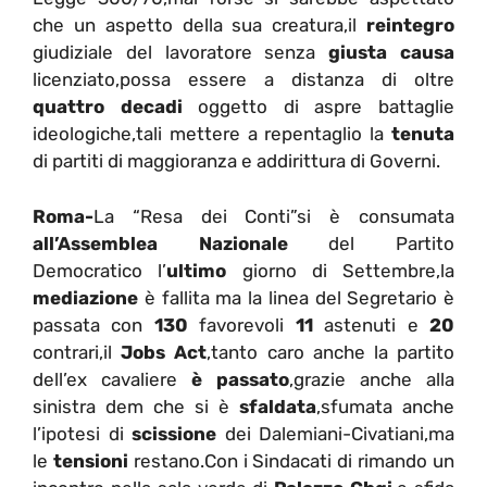
che un aspetto della sua creatura,il
reintegro
giudiziale del lavoratore senza
giusta causa
licenziato,possa essere a distanza di oltre
quattro decadi
oggetto di aspre battaglie
ideologiche,tali mettere a repentaglio la
tenuta
di partiti di maggioranza e addirittura di Governi.
Roma-
La “Resa dei Conti”si è consumata
all’Assemblea Nazionale
del Partito
Democratico l’
ultimo
giorno di Settembre,la
mediazione
è fallita ma la linea del Segretario è
passata con
130
favorevoli
11
astenuti e
20
contrari,il
Jobs Act
,tanto caro anche la partito
dell’ex cavaliere
è passato
,grazie anche alla
sinistra dem che si è
sfaldata
,sfumata anche
l’ipotesi di
scissione
dei Dalemiani-Civatiani,ma
le
tensioni
restano.Con i Sindacati di rimando un