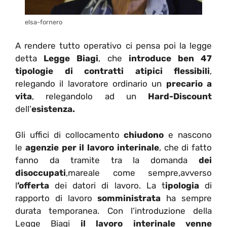
elsa-fornero
A rendere tutto operativo ci pensa poi la legge
detta
Legge Biagi
, che
introduce ben 47
tipologie di contratti atipici flessibili
,
relegando il lavoratore ordinario un
precario a
vita
, relegandolo ad un
Hard-Discount
dell’
esistenza.
Gli uffici di collocamento
chiudono
e nascono
le
agenzie per il lavoro interinale
, che di fatto
fanno da tramite tra la domanda
dei
disoccupati
,mareale come sempre,avverso
l
’offerta
dei datori di lavoro. La t
ipologia
di
rapporto di lavoro
somministrata
ha sempre
durata temporanea. Con l’introduzione della
Legge Biagi
il lavoro interinale venne