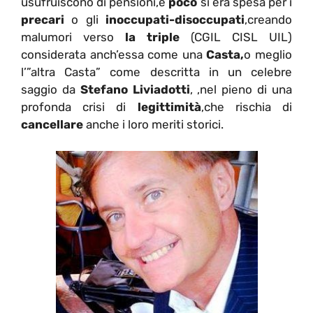
usufruiscono di pensioni,e
poco
si era spesa per i
precari
o gli
inoccupati-disoccupati
,creando
malumori verso
la triple
(CGIL CISL UIL)
considerata anch’essa come una
Casta,
o meglio
l’”altra Casta” come descritta in un celebre
saggio da
Stefano Liviadotti
, ,nel pieno di una
profonda crisi di
legittimità
,che rischia di
cancellare
anche i loro meriti storici.