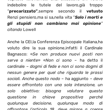
indebolire le tutele del lavoro,già troppo
“
precarizzato”
,sempre secondo il
vetusto
Renzi pensiero,ma si sa,nella vita “
Solo i morti e
gli stupidi non cambiano mai opinione
”
citando
Lowell
Anche la CEI,la Conferenza Episcopale Italiana,ha
voluto dire la sua opinione,infatti il Cardinale
Bagnasco: «
Se
non produce nuovi posti
non
serve a niente
»
«
Non ci sono
– ha detto il
cardinale –
dogmi di fede e non ci sono
dogmi
di
nessun genere per quel che riguarda le
prassi
sociali
. Anche questo nodo
– ha aggiunto –
deve
essere affrontato con una
sola intenzione
, un
solo obiettivo: bisogna valutare questa
questione
in chiave propositiva
perché
qualunque decisione, qualunque
modo di
affrontare
l’articolo 18, deve mirare
a creare