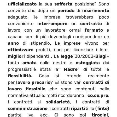
ufficializzato
la sua
sofferta
posizione” Sono
convinto che dopo un
periodo
di
inserimento
adeguato, le imprese troverebbero poco
conveniente
interrompere
un
contratto
di
lavoro con un lavoratore ormai
formato
e
capace, per di più dovendogli corrispondere un
anno
di stipendio. Le imprese vivono per
ottimizzare
profitti, non per licenziare i loro
migliori
dipendenti . La l
egge
30/2003-
Biagi
–
tanto
amata
dalle destre e
osteggiata
dai
progressisti,è stata la”
Madre
” di tutte le
flessibilità.
Cosa si intende realmente
per
lavoro precario
? Esistono vari
contratti di
lavoro flessibile
che sono contenuti nella
normativa attuale: molti ricorderanno i
co.co.pro
,
i contratti si
solidarietà,
i contratti di
somministrazione
, i contratti
ripartiti
, le
(finte)
partite Iva, ecc. Ci sono poi
tirocini,