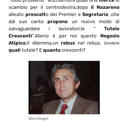
scambio per il centrodestra,dopo
il Nazareno
alleato
prescelt
o del Premier e
Segretario
,che
dal suo canto
propone
un nuovo modo di
salvaguardare i lavoratori:le “
Tutele
Crescenti
”.Alieno è per noi questo
Negozio
Atipico
,Il dilemma,un
rebus
nel rebus, ovvero
quali
tutele? E
quanto
crescenti?
Gino Giugni