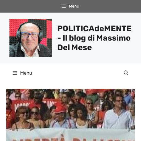
Vai
Menu
al
contenuto
POLITICAdeMENTE
- Il blog di Massimo
Del Mese
Menu