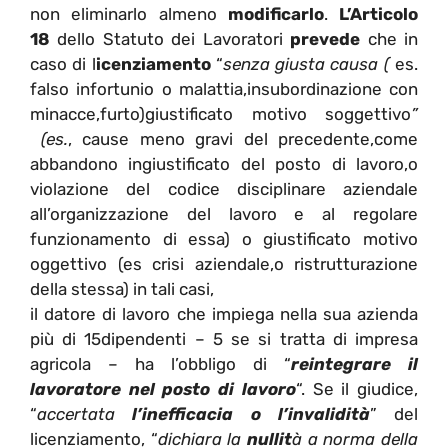
non eliminarlo almeno
modificarlo
.
L’Articolo
18
dello Statuto dei Lavoratori
prevede
che in
caso di l
icenziamento
“
senza giusta causa (
es.
falso infortunio o malattia,insubordinazione con
minacce,furto)giustificato motivo soggettivo
”
(
es.
, cause meno gravi del precedente,come
abbandono ingiustificato del posto di lavoro,o
violazione del codice disciplinare aziendale
all’organizzazione del lavoro e al regolare
funzionamento di essa) o giustificato motivo
oggettivo (es crisi aziendale,o ristrutturazione
della stessa) in tali casi,
il datore di lavoro che impiega nella sua azienda
più di 15dipendenti – 5 se si tratta di impresa
agricola – ha l’obbligo di “
reintegrare il
lavoratore nel posto di lavoro
“. Se il giudice,
“
accertata
l’inefficacia o l’invalidità
” del
licenziamento, “
dichiara la
nullit
à a norma della