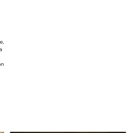
e,
a
on