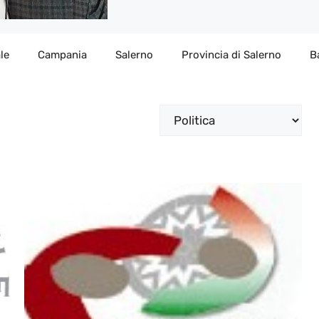
le
Campania
Salerno
Provincia di Salerno
B
Categorie