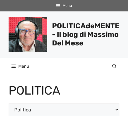
Vai
Menu
al
contenuto
POLITICAdeMENTE
- Il blog di Massimo
Del Mese
Menu
POLITICA
Categorie