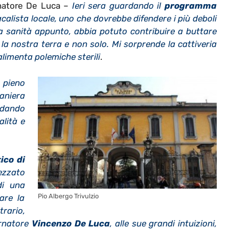
natore De Luca –
Ieri sera guardando il
programma
alista locale, uno che dovrebbe difendere i più deboli
la sanità appunto, abbia potuto contribuire a buttare
la nostra terra e non solo. Mi sorprende la cattiveria
 alimenta polemiche sterili
.
 pieno
aniera
 dando
alità e
ico di
ezzato
di una
Pio Albergo Trivulzio
are la
rario,
ernatore
Vincenzo De Luca
, alle sue grandi intuizioni,