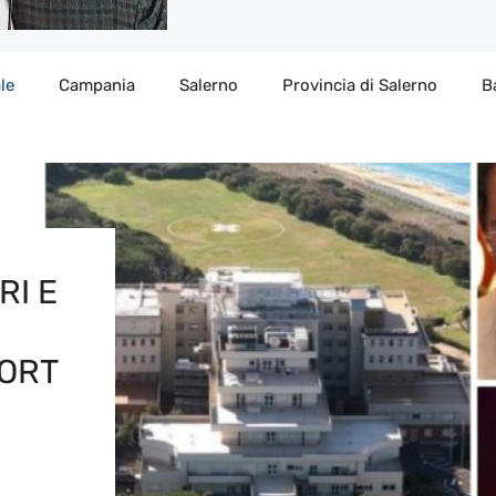
le
Campania
Salerno
Provincia di Salerno
B
RI E
ORT