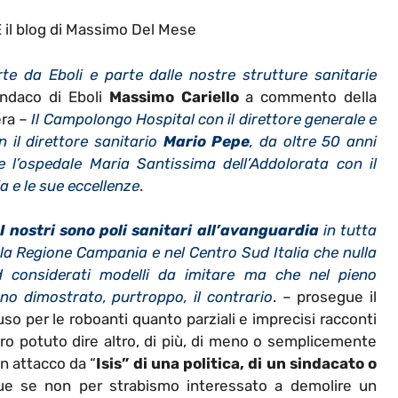
l blog di Massimo Del Mese
e da Eboli e parte dalle nostre strutture sanitarie
indaco di Eboli
Massimo Cariello
a commento della
era –
Il Campolongo Hospital con il direttore generale e
 il direttore sanitario
Mario Pepe
, da oltre 50 anni
e l’ospedale Maria Santissima dell’Addolorata con il
ia e le sue eccellenze
.
I nostri sono poli sanitari all’avanguardia
in tutta
la Regione Campania e nel Centro Sud Italia che nulla
d considerati modelli da imitare ma che nel pieno
o dimostrato, purtroppo, il contrario
. – prosegue il
so per le roboanti quanto parziali e imprecisi racconti
ero potuto dire altro, di più, di meno o semplicemente
 attacco da “
Isis” di una politica, di un sindacato o
ue se non per strabismo interessato a demolire un