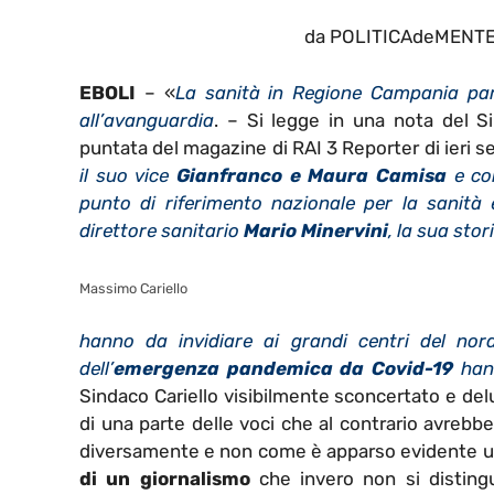
da POLITICAdeMENTE i
EBOLI
– «
La sanità in Regione Campania part
all’avanguardia
. – Si legge in una nota del S
puntata del magazine di RAI 3 Reporter di ieri s
il suo vice
Gianfranco e Maura Camisa
e con
punto di riferimento nazionale per la sanità 
direttore sanitario
Mario Minervini
, la sua stor
Massimo Cariello
hanno da invidiare ai grandi centri del nor
dell’
emergenza pandemica da Covid-19
hann
Sindaco Cariello visibilmente sconcertato e delu
di una parte delle voci che al contrario avrebb
diversamente e non come è apparso evidente un
di un giornalismo
che invero non si disting