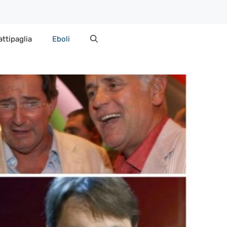
attipaglia
Eboli