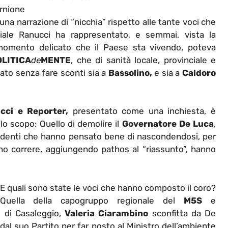
rnione
 una narrazione di “nicchia” rispetto alle tante voci che
iale Ranucci ha rappresentato, e semmai, vista la
 momento delicato che il Paese sta vivendo, poteva
OLITICA
de
MENTE
, che di sanità locale, provinciale e
pato senza fare sconti sia a
Bassolino,
e sia a
Caldoro
cci e Reporter,
presentato come una inchiesta, è
o scopo: Quello di demolire il
Governatore De Luca
,
onfidenti che hanno pensato bene di nascondendosi, per
no correre, aggiungendo pathos al “riassunto”, hanno
E quali sono state le voci che hanno composto il coro?
Quella della capogruppo regionale del
M5S
e
o di Casaleggio,
Valeria Ciarambino
sconfitta da De
 dal suo Partito per far posto al Ministro dell’ambiente