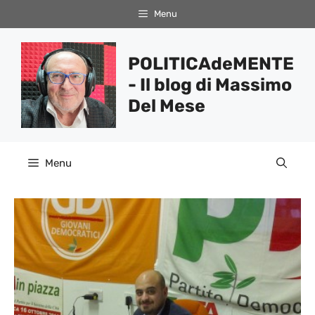
Vai
Menu
al
contenuto
POLITICAdeMENTE
- Il blog di Massimo
Del Mese
Menu