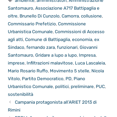
ambiente
,
amministratori
,
Amministrazione
Santomauro
,
Associazione A717 Battipaglia e
oltre
,
Brunello Di Cunzolo
,
Camorra
,
collusione
,
Commissario Prefetizio
,
Commissione
Urbanistica Comunale
,
Commissioni di Accesso
agli atti
,
Comune di Battipaglia
,
economia
,
ex
Sindaco
,
fernando zara
,
funzionari
,
Giovanni
Santomauro
,
Gridare a lupo a lupo
,
Impresa
,
imprese
,
Infiltrazioni malavitose
,
Luca Lascaleia
,
Mario Rosario Ruffo
,
Movimento 5 stelle
,
Nicola
Vitolo
,
Partito Democratico
,
PD
,
Piano
Urbanistico Comunale
,
politici
,
preliminare
,
PUC
,
sostenibilità
Campania protagonista all’ARIET 2013 di
Rimini