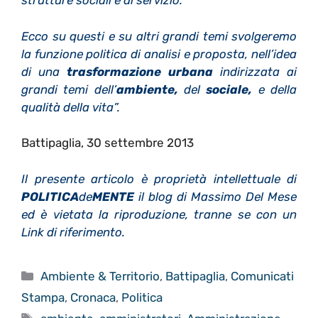
strutture sociali e di servizio.
Ecco su questi e su altri grandi temi svolgeremo
la funzione politica di analisi e proposta, nell’idea
di una
trasformazione urbana
indirizzata ai
grandi temi dell’
ambiente,
del
sociale,
e della
qualità della vita”.
Battipaglia, 30 settembre 2013
Il presente articolo è proprietà intellettuale di
POLITICA
de
MENTE
il blog di Massimo Del Mese
ed è vietata la riproduzione, tranne se con un
Link di riferimento.
Categorie
Ambiente & Territorio
,
Battipaglia
,
Comunicati
Stampa
,
Cronaca
,
Politica
Tag