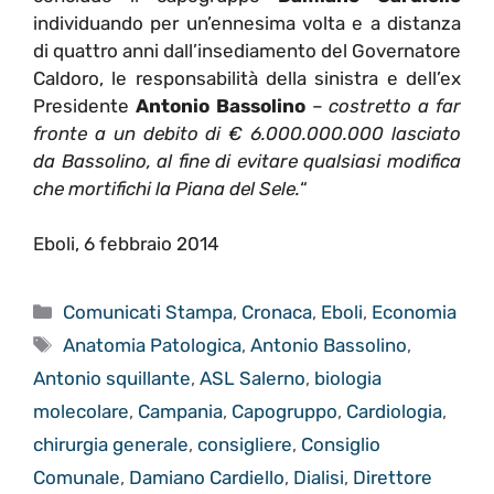
individuando per un’ennesima volta e a distanza
di quattro anni dall’insediamento del Governatore
Caldoro, le responsabilità della sinistra e dell’ex
Presidente
Antonio Bassolino
–
costretto a far
fronte a un debito di € 6.000.000.000 lasciato
da Bassolino, al fine di evitare qualsiasi modifica
che mortifichi la Piana del Sele.
“
Eboli, 6 febbraio 2014
Categorie
Comunicati Stampa
,
Cronaca
,
Eboli
,
Economia
Tag
Anatomia Patologica
,
Antonio Bassolino
,
Antonio squillante
,
ASL Salerno
,
biologia
molecolare
,
Campania
,
Capogruppo
,
Cardiologia
,
chirurgia generale
,
consigliere
,
Consiglio
Comunale
,
Damiano Cardiello
,
Dialisi
,
Direttore