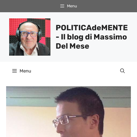
Vai
Menu
al
contenuto
POLITICAdeMENTE
- Il blog di Massimo
Del Mese
Menu