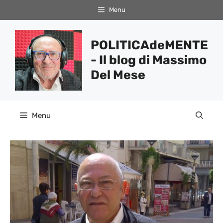
Vai
Menu
al
contenuto
POLITICAdeMENTE
- Il blog di Massimo
Del Mese
Menu