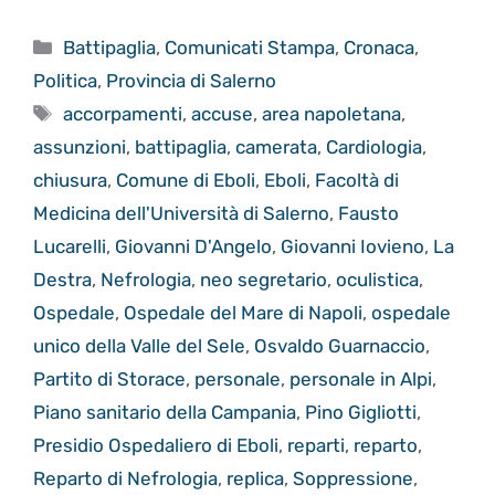
Categorie
Battipaglia
,
Comunicati Stampa
,
Cronaca
,
Politica
,
Provincia di Salerno
Tag
accorpamenti
,
accuse
,
area napoletana
,
assunzioni
,
battipaglia
,
camerata
,
Cardiologia
,
chiusura
,
Comune di Eboli
,
Eboli
,
Facoltà di
Medicina dell'Università di Salerno
,
Fausto
Lucarelli
,
Giovanni D'Angelo
,
Giovanni Iovieno
,
La
Destra
,
Nefrologia
,
neo segretario
,
oculistica
,
Ospedale
,
Ospedale del Mare di Napoli
,
ospedale
unico della Valle del Sele
,
Osvaldo Guarnaccio
,
Partito di Storace
,
personale
,
personale in Alpi
,
Piano sanitario della Campania
,
Pino Gigliotti
,
Presidio Ospedaliero di Eboli
,
reparti
,
reparto
,
Reparto di Nefrologia
,
replica
,
Soppressione
,