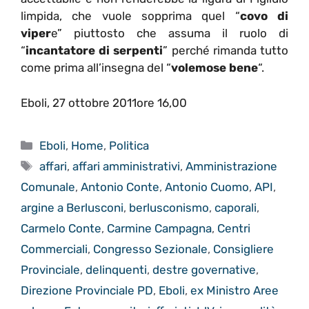
limpida, che vuole sopprima quel “
covo di
viper
e” piuttosto che assuma il ruolo di
“
incantatore di serpenti
” perché rimanda tutto
come prima all’insegna del “
volemose bene
“.
Eboli, 27 ottobre 2011ore 16,00
Categorie
Eboli
,
Home
,
Politica
Tag
affari
,
affari amministrativi
,
Amministrazione
Comunale
,
Antonio Conte
,
Antonio Cuomo
,
API
,
argine a Berlusconi
,
berlusconismo
,
caporali
,
Carmelo Conte
,
Carmine Campagna
,
Centri
Commerciali
,
Congresso Sezionale
,
Consigliere
Provinciale
,
delinquenti
,
destre governative
,
Direzione Provinciale PD
,
Eboli
,
ex Ministro Aree