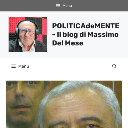
Vai
Menu
al
contenuto
POLITICAdeMENTE
- Il blog di Massimo
Del Mese
Menu