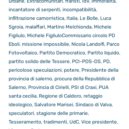
urbane
,
Extracomunitari
,
ffaristi
,
IdV
,
immoralità
,
incantatore di serpenti
,
incompatibilità
,
infiltrazione camorristica
,
Italia
,
Le Bolle
,
Luca
Sgroia
,
malaffari
,
Martino Melchionda
,
Michele
Figliulo
,
Michele FigliuloCommissario circolo PD
Eboli
,
missione impossibile
,
Nicola Landolfi
,
Parco
Fotovoltaico
,
Partito Democratico
,
Partito liquido
,
partito solido delle Tessere
,
PCI-PDS-DS
,
PD
,
pericolose speculazioni
,
potere
,
Presidente della
provincia di salerno
,
procura della Repubblica di
Salerno
,
Provincia di Cirielli
,
PSI di Craxi
,
PUA
santa cecilia
,
Regione di Caldoro
,
retaggio
ideologico
,
Salvatore Marisei
,
Sindaco di Valva
,
speculatori
,
stagione delle primarie
,
Tesseramento
,
tradimenti
,
UdC
,
Vice presidente
,