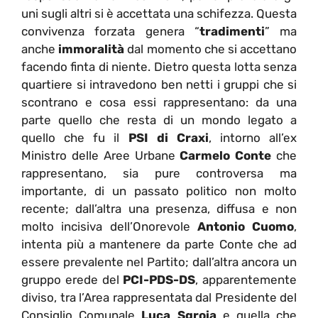
uni sugli altri si è accettata una schifezza. Questa
convivenza forzata genera “
tradimenti
” ma
anche
immoralità
dal momento che si accettano
facendo finta di niente. Dietro questa lotta senza
quartiere si intravedono ben netti i gruppi che si
scontrano e cosa essi rappresentano: da una
parte quello che resta di un mondo legato a
quello che fu il
PSI di Craxi
, intorno all’ex
Ministro delle Aree Urbane
Carmelo Conte
che
rappresentano, sia pure controversa ma
importante, di un passato politico non molto
recente; dall’altra una presenza, diffusa e non
molto incisiva dell’Onorevole
Antonio Cuomo
,
intenta più a mantenere da parte Conte che ad
essere prevalente nel Partito; dall’altra ancora un
gruppo erede del
PCI-PDS-DS
, apparentemente
diviso, tra l’Area rappresentata dal Presidente del
Consiglio Comunale
Luca Sgroia
e quella che