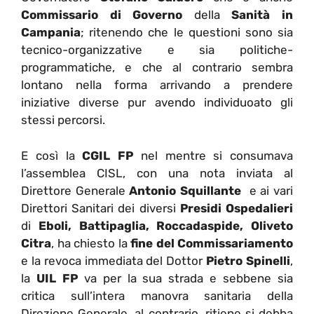
Commissario di Governo
della
Sanità in
Campania
; ritenendo che le questioni sono sia
tecnico-organizzative e sia politiche-
programmatiche, e che al contrario sembra
lontano nella forma arrivando a prendere
iniziative diverse pur avendo individuoato gli
stessi percorsi.
E così la
CGIL FP
nel mentre si consumava
l’assemblea CISL, con una nota inviata al
Direttore Generale
Antonio Squillante
e ai vari
Direttori Sanitari dei diversi
Presidi Ospedalieri
di
Eboli, Battipaglia, Roccadaspide, Oliveto
Citra
, ha chiesto la
fine del Commissariamento
e la revoca immediata del Dottor
Pietro Spinelli
,
la
UIL FP
va per la sua strada e sebbene sia
critica sull’intera manovra sanitaria della
Direzione Generale, al contrario, ritiene si debba