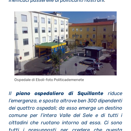
inefficaci passerelle di politicanti nostrani
.
Ospedale di Eboli-foto Politicademenete
Il
piano ospedaliero di Squillante
riduce
l
’
emergenza, e sposta altrove ben 300 dipendenti
dei quattro ospedali; da esso emerge un destino
comune per l
’
intera Valle del Sele e di tutti i
cittadini che ruotano intorno ad essa. Ci sono
tutti i presupposti per credere che questa