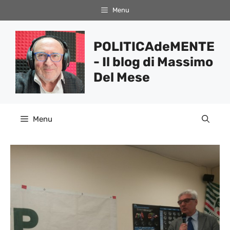
Vai
Menu
al
contenuto
POLITICAdeMENTE
- Il blog di Massimo
Del Mese
Menu