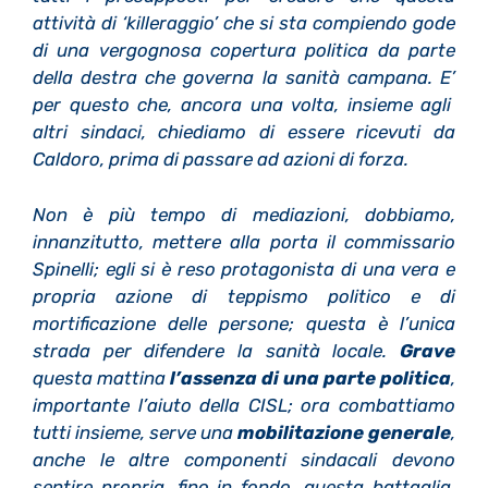
attivit
à
di
‘
killeraggio
’
che si sta compiendo gode
di una vergognosa copertura politica da parte
della destra che governa la sanit
à
campana. E
’
per questo che, ancora una volta, insieme agli
altri sindaci, chiediamo di essere ricevuti da
Caldoro, prima di passare ad azioni di forza.
Non
è
pi
ù
tempo di mediazioni, dobbiamo,
innanzitutto, mettere alla porta il commissario
Spinelli; egli si
è
reso protagonista di una vera e
propria azione di teppismo politico e di
mortificazione delle persone; questa
è
l
’
unica
strada per difendere la sanit
à
locale.
Grave
questa mattina
l
’
assenza di una parte politica
,
importante l
’
aiuto della CISL; ora combattiamo
tutti insieme, serve una
mobilitazione generale
,
anche le altre componenti sindacali devono
sentire propria, fino in fondo, questa battaglia
.