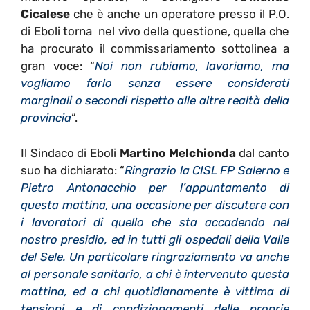
Cicalese
che è anche un operatore presso il P.O.
di Eboli torna nel vivo della questione, quella che
ha procurato il commissariamento sottolinea a
gran voce: “
Noi non rubiamo, lavoriamo, ma
vogliamo farlo senza essere considerati
marginali o secondi rispetto alle altre realtà della
provincia
“.
Il Sindaco di Eboli
Martino Melchionda
dal canto
suo ha dichiarato: “
Ringrazio la CISL
FP Salerno e
Pietro
Antonacchio per l
’
appuntamento di
questa mattina, una occasione per discutere con
i lavoratori di quello che sta accadendo nel
nostro presidio, ed in tutti gli ospedali della Valle
del Sele. Un particolare ringraziamento va anche
al personale sanitario, a chi
è
intervenuto questa
mattina, ed a chi quotidianamente
è
vittima di
tensioni e di condizionamenti delle proprie