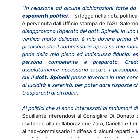
“In relazione ad alcune dichiarazioni fatte da
esponenti politici,
– si legge nella nota politica
è pervenuta dall’Ufficio stampa dell’ASL Salern
disapprovano l’operato del dott. Spinelli, in una 
verifica molto delicata, è mio dovere prima di
precisare che il commissario opera su mio man
gode della mia piena ed indiscussa fiducia, e
persona competente e preparata. Cred
assolutamente necessario creare i presuppos
cui Il
dott. Spinelli
possa lavorare in una cond
di lucidità e serenità, per poter dare risposte c
trasparenti ai cittadini
.
Ai politici che si sono interessati ai malumori 
Squillante riferendosi al Consiglire Di Donato 
invitando alla collaborazione Zara, Cariello e L
al neo-commissario in difesa di alcuni reparti –