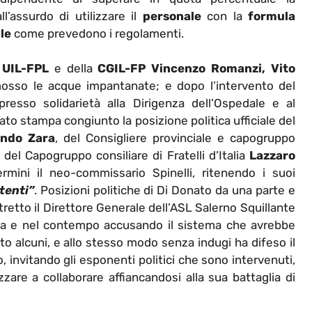
all’assurdo di utilizzare il
personale
con la
formula
le
come prevedono i regolamenti.
a
UIL-FPL
e della
CGIL-FP
Vincenzo Romanzi, Vito
sso le acque impantanate; e dopo l’intervento del
esso solidarietà alla Dirigenza dell’Ospedale e al
ato stampa congiunto la posizione politica ufficiale del
ndo Zara
, del Consigliere provinciale e capogruppo
, del Capogruppo consiliare di Fratelli d’Italia
Lazzaro
ini il neo-commissario Spinelli, ritenendo i suoi
tenti”
. Posizioni politiche di Di Donato da una parte e
tretto il Direttore Generale dell’ASL Salerno Squillante
za e nel contempo accusando il sistema che avrebbe
to alcuni, e allo stesso modo senza indugi ha difeso il
 invitando gli esponenti politici che sono intervenuti,
zare a collaborare affiancandosi alla sua battaglia di