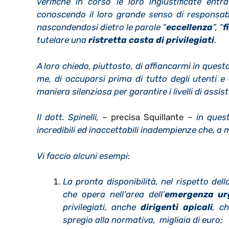
verifiche in corso le loro ingiustificate ent
conoscendo il loro grande senso di responsabil
nascondendosi dietro le parole “
eccellenza
”, “
f
tutelare una
ristretta casta di privilegiati
.
A loro chiedo, piuttosto, di affiancarmi in ques
me, di occuparsi prima di tutto degli utenti e 
maniera silenziosa per garantire i livelli di assi
Il dott. Spinelli,
– precisa Squillante –
in quest
incredibili ed inaccettabili inadempienze che, a
Vi faccio alcuni esempi
:
La pronta disponibilità, nel rispetto de
che opera nell’area dell’
emergenza ur
privilegiati, anche
dirigenti apicali
, c
spregio alla normativa, migliaia di euro;