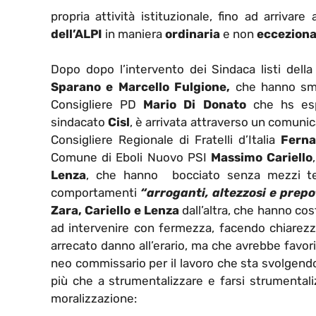
propria attività istituzionale, fino ad arrivare 
dell’ALPI
in maniera
ordinaria
e non
ecceziona
Dopo dopo l’intervento dei Sindaca listi dell
Sparano e Marcello Fulgione,
che hanno smo
Consigliere PD
Mario Di Donato
che hs espr
sindacato
Cisl
, è arrivata attraverso un comunic
Consigliere Regionale di Fratelli d’Italia
Ferna
Comune di Eboli Nuovo PSI
Massimo Cariello
Lenza
, che hanno bocciato senza mezzi term
comportamenti
“arroganti, altezzosi e prepo
Zara, Cariello e Lenza
dall’altra, che hanno cos
ad intervenire con fermezza, facendo chiarez
arrecato danno all’erario, ma che avrebbe favori
neo commissario per il lavoro che sta svolgendo,
più che a strumentalizzare e farsi strumentaliz
moralizzazione: