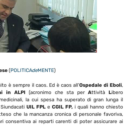
ese
(
POLITICA
de
MENTE
)
to è sempre il caos. Ed è caos all’
Ospedale di Eboli
,
i in ALPI
(acronimo che sta per
A
ttività
L
ibero
 medicinali, la cui spesa ha superato di gran lunga il
i Siundacati
UIL FPL
e
CGIL FP,
i quali hanno chiesto
teso che la mancanza cronica di personale favoriva,
ri consentiva ai reparti carenti di poter assicurare ai