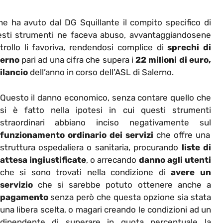
che ha avuto dal DG Squillante il compito specifico di
uesti strumenti ne faceva abuso, avvantaggiandosene
rollo li favoriva, rendendosi complice di
sprechi di
lerno
pari ad una cifra che supera i
22 milioni di euro,
ilancio
dell’anno in corso dell’ASL di Salerno.
Questo il danno economico, senza contare quello che
si è fatto nella ipotesi in cui questi strumenti
straordinari abbiano inciso negativamente sul
funzionamento ordinario dei servizi
che offre una
struttura ospedaliera o sanitaria, procurando
liste di
attesa ingiustificate
, o arrecando
danno agli utenti
che si sono trovati nella condizione di
avere un
servizio
che si sarebbe potuto ottenere anche a
pagamento
senza però che questa opzione sia stata
una libera scelta, o magari creando le condizioni ad un
dipendente di superare in quota percentuale la