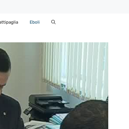
attipaglia
Eboli