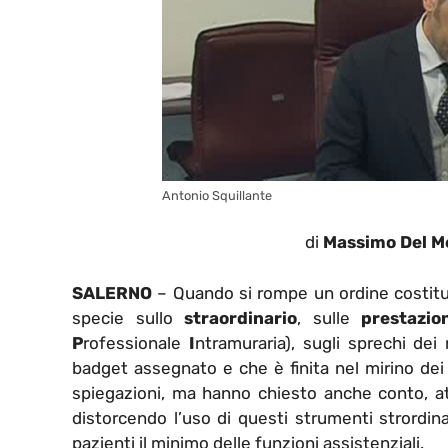
Antonio Squillante
di
Massimo Del M
SALERNO
– Quando si rompe un ordine costitui
specie sullo
straordinario
, sulle
prestazion
P
rofessionale
I
ntramuraria), sugli sprechi dei
badget assegnato e che è finita nel mirino de
spiegazioni, ma hanno chiesto anche conto, at
distorcendo l’uso di questi strumenti strordina
pazienti il minimo delle funzioni assistenziali.