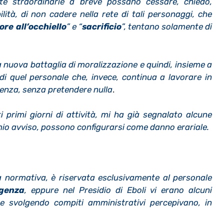
rate straordinarie a breve possano cessare, chiedo,
ità, di non cadere nella rete di tali personaggi, che
iore all’occhiello
” e “
sacrificio
”, tentano solamente di
ta nuova battaglia di moralizzazione e quindi, insieme a
di quel personale che, invece, continua a lavorare in
stenza, senza pretendere nulla
.
i primi giorni di attività, mi ha già segnalato alcune
 mio avviso, possono configurarsi come danno erariale.
lla normativa, è riservata esclusivamente al personale
genza
, eppure nel Presidio di Eboli vi erano alcuni
he svolgendo compiti amministrativi percepivano, in