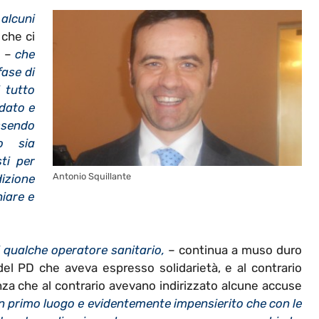
 alcuni
 che ci
o –
che
fase di
 tutto
dato e
ssendo
o sia
ti per
Antonio Squillante
izione
hiare e
di qualche operatore sanitario,
– continua a muso duro
del PD che aveva espresso solidarietà, e al contrario
enza che al contrario avevano indirizzato alcune accuse
in primo luogo e evidentemente impensierito che con le